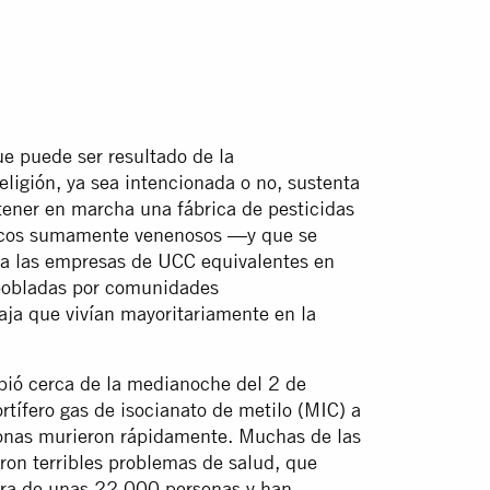
e puede ser resultado de la
eligión, ya sea intencionada o no, sustenta
 tener en marcha una fábrica de pesticidas
icos sumamente venenosos —y que se
 a las empresas de UCC equivalentes en
pobladas por comunidades
a que vivían mayoritariamente en la
ió cerca de la medianoche del 2 de
tífero gas de isocianato de metilo (MIC) a
onas murieron rápidamente. Muchas de las
ron terribles problemas de salud, que
ura de unas 22.000 personas y han