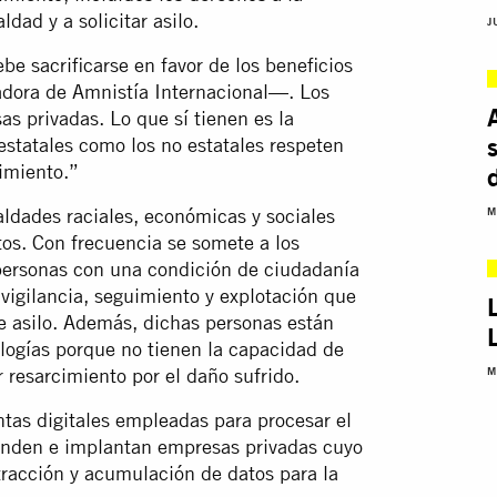
ldad y a solicitar asilo.
J
e sacrificarse en favor de los beneficios
adora de Amnistía Internacional—. Los
s privadas. Lo que sí tienen es la
 estatales como los no estatales respeten
imiento.”
ldades raciales, económicas y sociales
M
tos. Con frecuencia se somete a los
 personas con una condición de ciudadanía
vigilancia, seguimiento y explotación que
de asilo. Además, dichas personas están
logías porque no tienen la capacidad de
r resarcimiento por el daño sufrido.
M
as digitales empleadas para procesar el
venden e implantan empresas privadas cuyo
racción y acumulación de datos para la