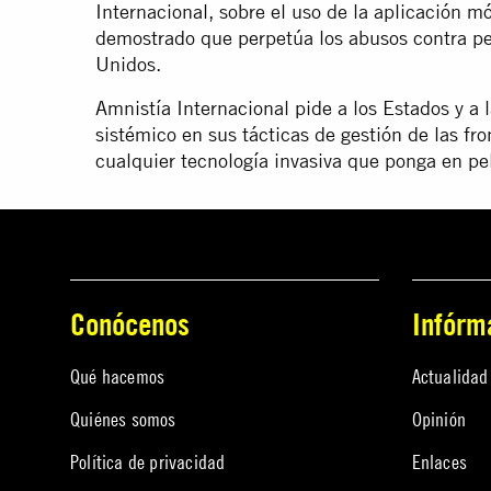
Internacional, sobre el uso de la aplicación 
demostrado que perpetúa los abusos contra per
Unidos.
Amnistía Internacional pide a los Estados y a
sistémico en sus tácticas de gestión de las fro
cualquier tecnología invasiva que ponga en pel
Conócenos
Infórm
Qué hacemos
Actualidad
Quiénes somos
Opinión
Política de privacidad
Enlaces