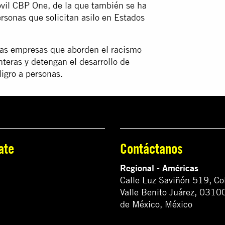
móvil CBP One, de la que también se ha
sonas que solicitan asilo en Estados
 las empresas que aborden el racismo
nteras y detengan el desarrollo de
igro a personas.
ate
Contáctanos
Regional - Américas
Calle Luz Saviñón 519, Co
Valle Benito Juárez, 0310
de México, México