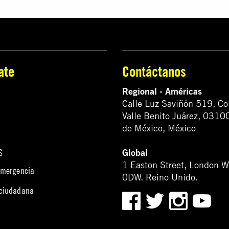
ate
Contáctanos
Regional - Américas
Calle Luz Saviñón 519, Co
Valle Benito Juárez, 0310
de México, México
Global
S
1 Easton Street, London 
emergencia
0DW. Reino Unido.
 ciudadana