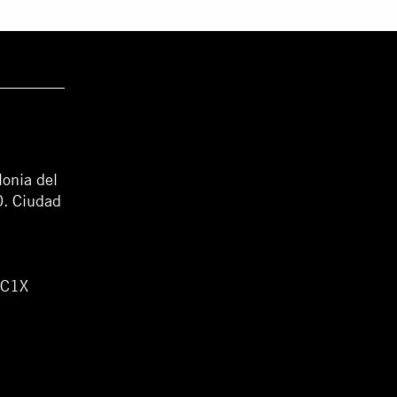
lonia del
0. Ciudad
WC1X