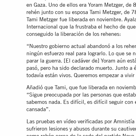
en Gaza. Uno de ellos era Yoram Metzger, de 
rehén junto con su esposa Tami Metzger, de 78
Tami Metzger fue liberada en noviembre. Ayala
Internacional que la frustraba el hecho de que
conseguido la liberación de los rehenes:
“Nuestro gobierno actual abandonó a los rehene
ningún esfuerzo real para lograrlo. Lo que se 
parar la guerra. [El cadáver de] Yoram aún e
pasó, pero ha sido declarado muerto. Junto a
todavía están vivos. Queremos empezar a vivi
Añadió que Tami, que fue liberada en noviemb
“Sigue preocupada por las personas que estaba
sabemos nada. Es difícil, es difícil seguir con 
cansada”.
Las pruebas en vídeo verificadas por Amnistía
sufrieron lesiones y abusos durante su cautiv
como rehén cerca de la sede del partido Nova. 