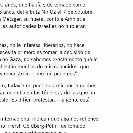
80 años, que había sido tomado como
 años, del kibutz Nir Oz el 7 de octubre.
 Metzger, su nuera, contó a Amnistía
 las autoridades israelíes no hubieran
s; no le interesa liberarlos, no hace
necesita primero es tomar la decisión de
stá en Gaza, no sabemos exactamente qué le
 él están muchos de mis conocidos, que
r y reconstruir… pero no podemos”.
re, todavía no puede dormir por la noche:
n con ella en los túneles y de las que no
esto. Es difícil protestar… la gente está
 Internacional indican que algunos rehenes
erio. Hersh Goldberg-Polin fue tomado
En vídeos verificados se ve a