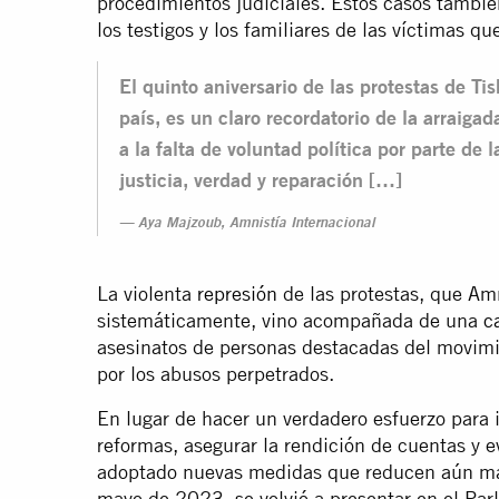
procedimientos judiciales. Estos casos tambié
los testigos y los familiares de las víctimas qu
El quinto aniversario de las protestas de Ti
país, es un claro recordatorio de la arraig
a la falta de voluntad política por parte de 
justicia, verdad y reparación […]
Aya Majzoub, Amnistía Internacional
La violenta
represión
de las protestas, que Am
sistemáticamente, vino acompañada de una
c
asesinatos de personas destacadas del movimi
por los abusos perpetrados.
En lugar de hacer un verdadero esfuerzo para in
reformas, asegurar la rendición de cuentas y ev
adoptado nuevas medidas que reducen aún más 
mayo de 2023, se volvió a presentar en el Pa