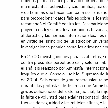
quienes puedan haber planeado u ordenado c
manifestantes, activistas y sus familias, así c
y de familias que hacen campaña por la justic
para proporcionar datos fiables sobre la iden
recomendó el Comité contra las Desaparicione
proyecto de ley sobre desapariciones forzadas
al derecho y las normas internacionales. Los 
en virtud del principio de jurisdicción univers
investigaciones penales sobre los crímenes co
En 2.700 investigaciones penales abiertas, só
contra presuntos perpetradores, y sólo ha hab
el análisis realizado por Amnistía Internaciona
iraquíes que el Consejo Judicial Supremo de I
de 2024. Seis casos de gran repercusión relac
durante las protestas de Tishreen que Amnistí
graves deficiencias del sistema judicial, la inje
la falta de voluntad para exigir responsabilid
fuerzas de seguridad y las milicias afines, y la