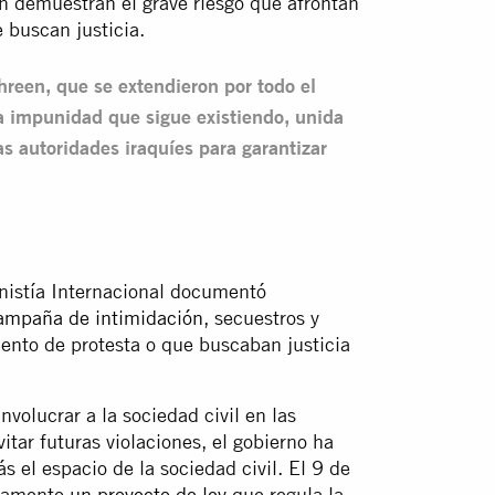
n demuestran el grave riesgo que afrontan
e buscan justicia.
shreen, que se extendieron por todo el
ada impunidad que sigue existiendo, unida
las autoridades iraquíes para garantizar
nistía Internacional documentó
ampaña de intimidación
, secuestros y
ento de protesta o que buscaban justicia
volucrar a la sociedad civil en las
itar futuras violaciones, el gobierno ha
el espacio de la sociedad civil. El 9 de
rlamento
un proyecto de ley
que regula la