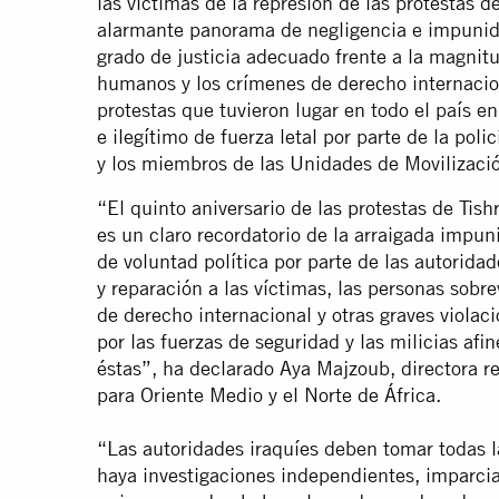
las víctimas de la represión de las protestas 
alarmante panorama de negligencia e impunida
grado de justicia adecuado frente a la magnitu
humanos y los crímenes de derecho internacio
protestas que tuvieron lugar en todo el país e
e ilegítimo de fuerza letal por parte de la polic
y los miembros de las Unidades de Movilizaci
“El quinto aniversario de las protestas de Tish
es un claro recordatorio de la arraigada impuni
de voluntad política por parte de las autoridad
y reparación a las víctimas, las personas sobre
de derecho internacional y otras graves viola
por las fuerzas de seguridad y las milicias afi
éstas”, ha declarado Aya Majzoub, directora r
para Oriente Medio y el Norte de África.
“Las autoridades iraquíes deben tomar todas l
haya investigaciones independientes, imparcia