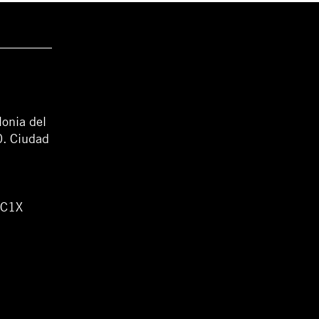
lonia del
0. Ciudad
WC1X