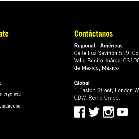
ate
Contáctanos
Regional - Américas
Calle Luz Saviñón 519, Co
Valle Benito Juárez, 0310
de México, México
Global
S
1 Easton Street, London 
emergencia
0DW. Reino Unido.
 ciudadana