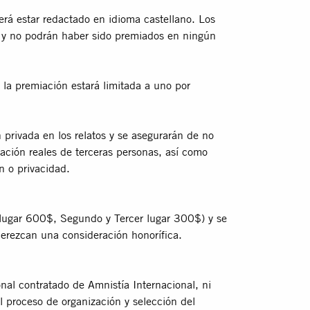
berá estar redactado en idioma castellano. Los
os y no podrán haber sido premiados en ningún
la premiación estará limitada a uno por
 privada en los relatos y se asegurarán de no
ﬁcación reales de terceras personas, así como
n o privacidad.
r lugar 600$, Segundo y Tercer lugar 300$) y se
 merezcan una consideración honoríﬁca.
onal contratado de Amnistía Internacional, ni
l proceso de organización y selección del