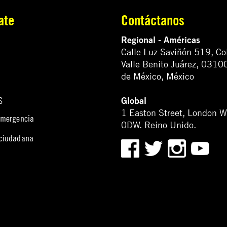
ate
Contáctanos
Regional - Américas
Calle Luz Saviñón 519, Co
Valle Benito Juárez, 0310
de México, México
Global
S
1 Easton Street, London 
emergencia
0DW. Reino Unido.
 ciudadana