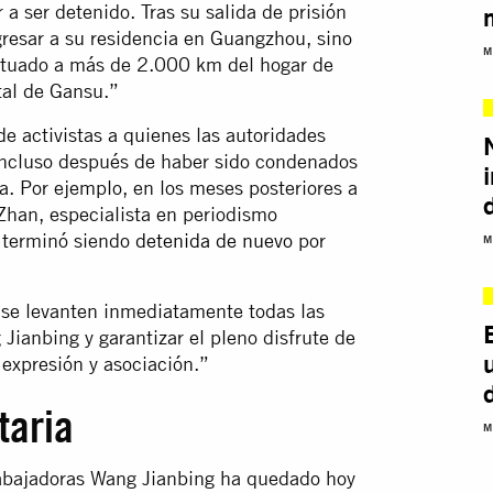
r a ser detenido. Tras su salida de prisión
resar a su residencia en Guangzhou, sino
M
 situado a más de 2.000 km del hogar de
tal de Gansu.”
 activistas a quienes las autoridades
 incluso después de haber sido condenados
a. Por ejemplo, en los meses posteriores a
Zhan, especialista en periodismo
 y terminó siendo
detenida de nuevo
por
M
 se levanten inmediatamente todas las
 Jianbing y garantizar el pleno disfrute de
 expresión y asociación.”
taria
M
trabajadoras Wang Jianbing ha quedado hoy