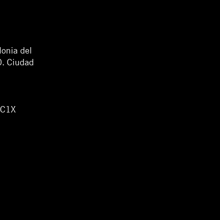
lonia del
0. Ciudad
WC1X