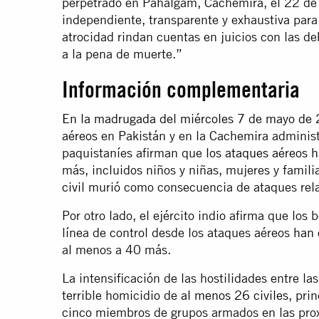
perpetrado en Pahalgam, Cachemira, el 22 de 
independiente, transparente y exhaustiva para
atrocidad rindan cuentas en juicios con las de
a la pena de muerte.”
Información complementaria
En la madrugada del miércoles 7 de mayo de 2
aéreos
en Pakistán y en la Cachemira administ
paquistaníes afirman que
los ataques aéreos 
más, incluidos niños y niñas, mujeres y famil
civil
murió como consecuencia de ataques rela
Por otro lado, el ejército indio afirma que lo
línea de control desde los ataques aéreos
han 
al menos a 40 más.
La intensificación de las hostilidades entre la
terrible homicidio de
al menos 26 civiles
, pri
cinco miembros de grupos armados en las pr