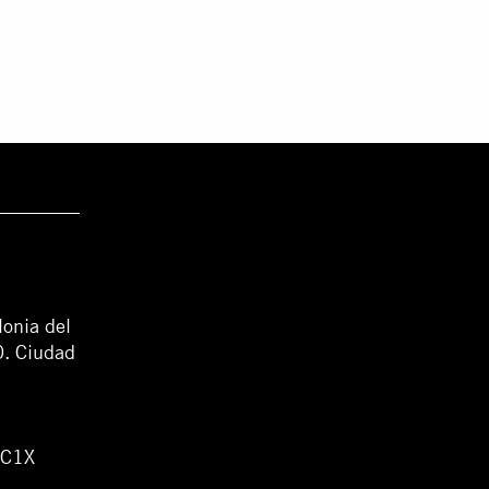
lonia del
0. Ciudad
WC1X