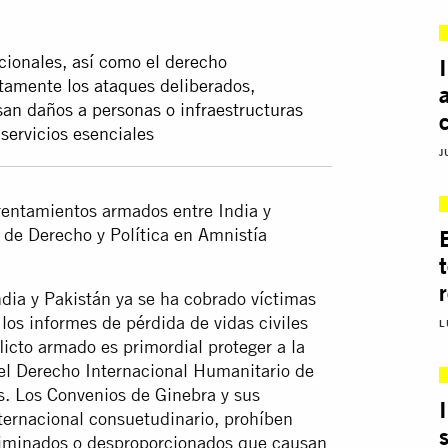
cionales, así como el derecho
ctamente los ataques deliberados,
an daños a personas o infraestructuras
 servicios esenciales
J
nfrentamientos armados entre India y
 de Derecho y Política en Amnistía
India y Pakistán ya se ha cobrado víctimas
 los informes de pérdida de vidas civiles
L
icto armado es primordial proteger a la
del Derecho Internacional Humanitario de
s. Los Convenios de Ginebra y sus
nternacional consuetudinario, prohíben
criminados o desproporcionados que causan