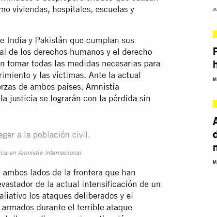
omo viviendas, hospitales, escuelas y
J
de India y Pakistán que cumplan sus
nal de los derechos humanos y el derecho
n tomar todas las medidas necesarias para
rimiento y las víctimas. Ante la actual
M
uerzas de ambos países, Amnistía
la justicia se lograrán con la pérdida sin
ger a la población civil.
ica en Amnistía Internacional
M
 ambos lados de la frontera que han
evastador de la actual intensificación de un
liativo los ataques deliberados y el
s armados durante el terrible ataque