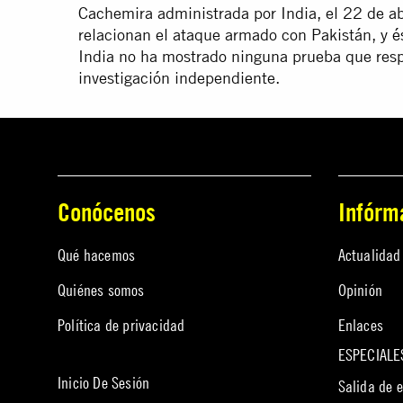
Cachemira administrada por India, el 22 de ab
relacionan el ataque armado con Pakistán,
y é
India no ha mostrado ninguna prueba que res
investigación independiente.
Conócenos
Infórm
Qué hacemos
Actualidad
Quiénes somos
Opinión
Política de privacidad
Enlaces
ESPECIALE
Inicio De Sesión
Salida de 