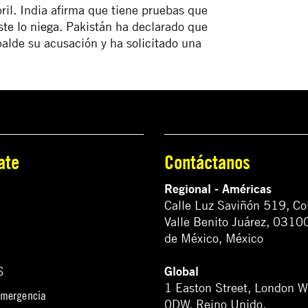
ril. India afirma que tiene pruebas que
ste lo niega
. Pakistán ha declarado que
palde su acusación y ha
solicitado
una
ate
Contáctanos
Regional - Américas
Calle Luz Saviñón 519, Co
Valle Benito Juárez, 0310
de México, México
Global
S
1 Easton Street, London 
emergencia
0DW. Reino Unido.