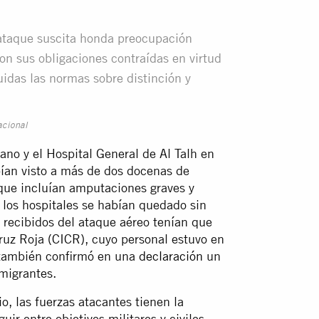
 ataque suscita honda preocupación
on sus obligaciones contraídas en virtud
uidas las normas sobre distinción y
acional
cano y el Hospital General de Al Talh en
bían visto a más de dos docenas de
 que incluían amputaciones graves y
 los hospitales se habían quedado sin
 recibidos del ataque aéreo tenían que
Cruz Roja (CICR), cuyo personal estuvo en
 también confirmó en una
declaración
un
migrantes.
o, las fuerzas atacantes tienen la
uir entre objetivos militares y civiles,