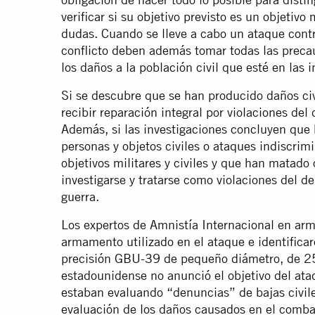
verificar si su objetivo previsto es un objetivo
dudas. Cuando se lleve a cabo un ataque contra
conflicto deben además tomar todas las preca
los daños a la población civil que esté en las
Si se descubre que se han producido daños civi
recibir reparación integral por violaciones del
Además, si las investigaciones concluyen que 
personas y objetos civiles o ataques indiscrim
objetivos militares y civiles y que han matado 
investigarse y tratarse como violaciones del d
guerra.
Los expertos de Amnistía Internacional en arma
armamento utilizado en el ataque e identific
precisión GBU-39 de pequeño diámetro, de 25
estadounidense no anunció el objetivo del ata
estaban evaluando “denuncias” de bajas civile
evaluación de los daños causados en el combat