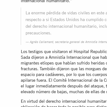
internacional humanitario.”
La enorme pérdida de vidas civiles en este
respecto a si Estados Unidos ha cumplido c
del derecho internacional humanitario, incl
precauciones.
Agnès Callamard, secretaria general de Amnistía Intern
Los testigos que visitaron el Hospital Republi
Sada dijeron a Amnistía Internacional que ha
migrantes etíopes que habían sufrido heridas
fracturas. También dijeron que las morgues de
espacio para cadáveres, por lo que los cuerpos
apilarse fuera. El Comité Internacional de la 
el lugar inmediatamente después del ataque,
elevado número de bajas, muchas de ellas de 
En virtud del derecho internacional humanitari
obligación de hacer todo lo posible para disting