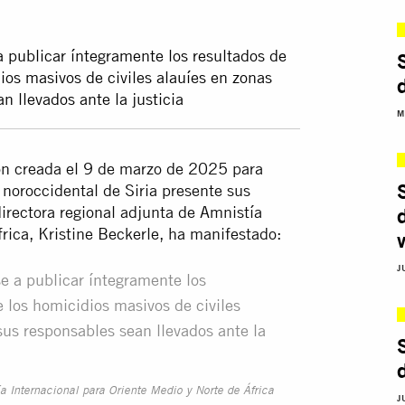
 publicar íntegramente los resultados de
ios masivos de civiles alauíes en zonas
n llevados ante la justicia
M
ión creada el 9 de marzo de 2025 para
a noroccidental de Siria presente sus
irectora regional adjunta de Amnistía
frica, Kristine Beckerle, ha manifestado:
J
e a publicar íntegramente los
e los homicidios masivos de civiles
sus responsables sean llevados ante la
ía Internacional para Oriente Medio y Norte de África
J