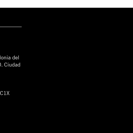
lonia del
0. Ciudad
WC1X