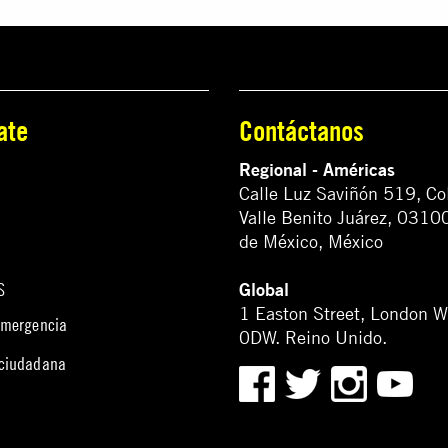
ate
Contáctanos
Regional - Américas
Calle Luz Saviñón 519, Co
Valle Benito Juárez, 0310
de México, México
Global
S
1 Easton Street, London 
emergencia
0DW. Reino Unido.
 ciudadana