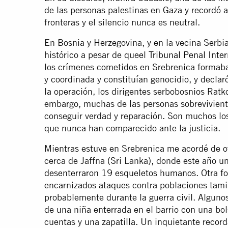
de las personas palestinas en Gaza y recordó a
fronteras y el silencio nunca es neutral.
En Bosnia y Herzegovina, y en la vecina Serbia
histórico a pesar de que
el Tribunal Penal Inte
los crímenes cometidos en Srebrenica formaba
y coordinada y constituían genocidio, y declar
la operación, los dirigentes serbobosnios Rat
embargo, muchas de las personas sobreviviente
conseguir verdad y reparación. Son muchos los
que nunca han comparecido ante la justicia.
Mientras estuve en Srebrenica me acordé de 
cerca de Jaffna (Sri Lanka), donde este año
un
desenterraron 19 esqueletos humanos
.
Otra f
encarnizados ataques contra poblaciones tamil
probablemente durante la guerra civil. Algunos
de una niña enterrada en el barrio con una bo
cuentas y una zapatilla. Un inquietante recor