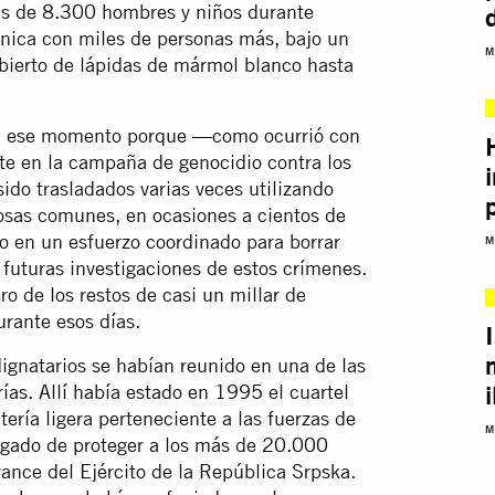
ás de 8.300 hombres y niños durante
enica con miles de personas más, bajo un
M
ubierto de lápidas de mármol blanco hasta
sta ese momento porque —como ocurrió con
e en la campaña de genocidio contra los
o trasladados varias veces utilizando
fosas comunes, en ocasiones a cientos de
lo en un esfuerzo coordinado para borrar
M
futuras investigaciones de estos crímenes.
ro de los restos de casi un millar de
rante esos días.
 dignatarios se habían reunido en una de las
ías. Allí había estado en 1995 el cuartel
ería ligera perteneciente a las fuerzas de
M
gado de proteger a los más de
20.000
vance del Ejército de la República Srpska.