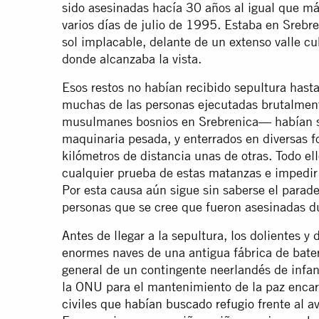
sido asesinadas hacía 30 años al igual que m
varios días de julio de 1995. Estaba en Srebr
sol implacable, delante de un extenso valle c
donde alcanzaba la vista.
Esos restos no habían recibido sepultura ha
muchas de las personas ejecutadas brutalment
musulmanes bosnios en Srebrenica— habían sid
maquinaria pesada, y enterrados en diversas 
kilómetros de distancia unas de otras. Todo el
cualquier prueba de estas matanzas e impedir 
Por esta causa aún sigue sin saberse el parade
personas que se cree que fueron asesinadas du
Antes de llegar a la sepultura, los dolientes y
enormes naves de una antigua fábrica de bater
general de un contingente neerlandés de infant
la ONU para el mantenimiento de la paz encar
civiles que habían buscado refugio
frente al a