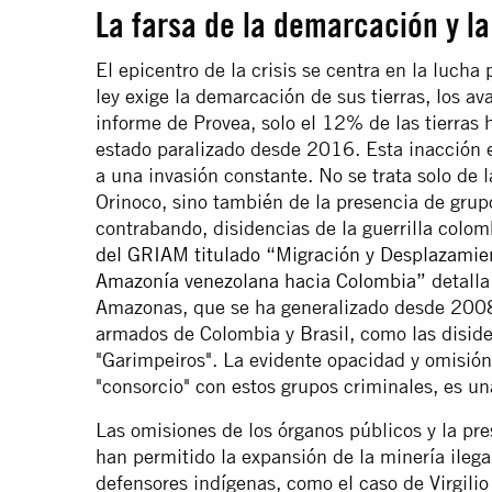
La farsa de la demarcación y la
El epicentro de la crisis se centra en la lucha 
ley exige la demarcación de sus tierras, los av
informe de Provea, solo el 12% de las tierras
estado paralizado desde 2016. Esta inacción es
a una invasión constante. No se trata solo de l
Orinoco, sino también de la presencia de grup
contrabando, disidencias de la guerrilla colom
del GRIAM titulado “Migración y Desplazamien
Amazonía venezolana hacia Colombia”
detalla
Amazonas, que se ha generalizado desde 2008,
armados de Colombia y Brasil, como las diside
"Garimpeiros". La evidente opacidad y omisión 
"consorcio" con estos grupos criminales, es una
Las omisiones de los órganos públicos y la pr
han permitido la expansión de la minería ilegal
defensores indígenas, como el caso de Virgilio T