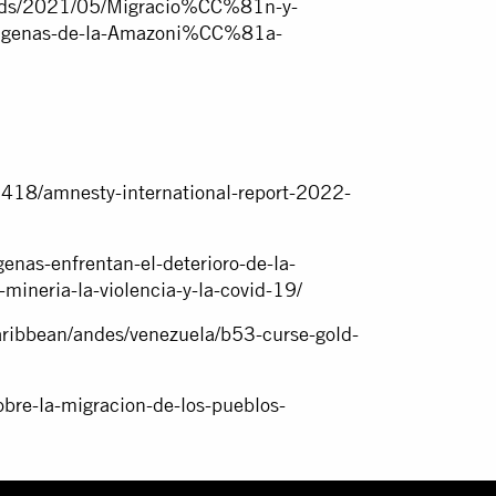
loads/2021/05/Migracio%CC%81n-y-
1genas-de-la-Amazoni%CC%81a-
418/amnesty-international-report-2022-
genas-enfrentan-el-deterioro-de-la-
mineria-la-violencia-y-la-covid-19/
caribbean/andes/venezuela/b53-curse-gold-
sobre-la-migracion-de-los-pueblos-