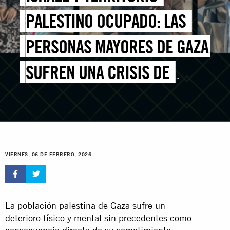
PALESTINO OCUPADO: LAS
PERSONAS MAYORES DE GAZA
SUFREN UNA CRISIS DE
SALUD FÍSICA Y MENTAL
DESATENDIDA EN EL
CONTEXTO DEL BLOQUEO
VIERNES, 06 DE FEBRERO, 2026
CONTINUO DE ISRAEL A LA
AYUDA Y LOS MEDICAMENTOS
La población palestina de Gaza sufre un
deterioro físico y mental sin precedentes como
ESENCIALES – NUEVA