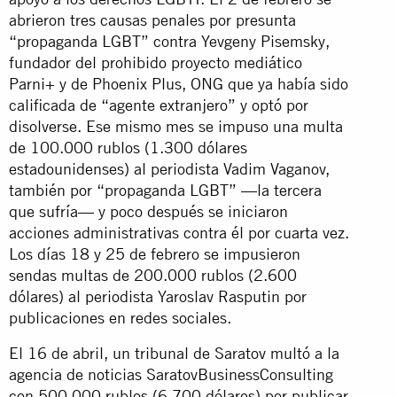
abrieron tres causas penales por presunta
“propaganda LGBT” contra Yevgeny Pisemsky,
fundador del prohibido proyecto mediático
Parni+ y de Phoenix Plus, ONG que ya había sido
calificada de “agente extranjero” y optó por
disolverse. Ese mismo mes se impuso una multa
de 100.000 rublos (1.300 dólares
estadounidenses) al periodista Vadim Vaganov,
también por “propaganda LGBT” —la tercera
que sufría— y poco después se iniciaron
acciones administrativas contra él por cuarta vez.
Los días 18 y 25 de febrero se impusieron
sendas multas de 200.000 rublos (2.600
dólares) al periodista Yaroslav Rasputin por
publicaciones en redes sociales.
El 16 de abril, un tribunal de Saratov multó a la
agencia de noticias SaratovBusinessConsulting
con 500.000 rublos (6.700 dólares) por publicar