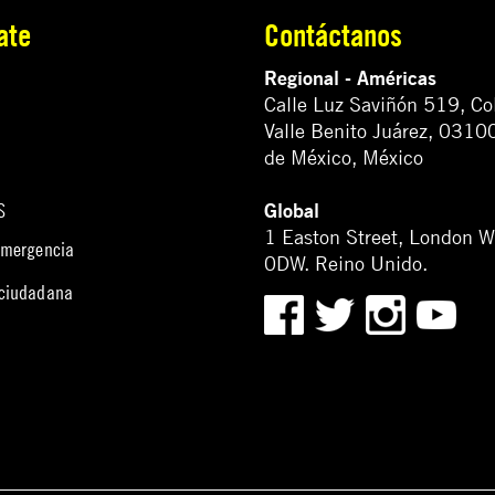
ate
Contáctanos
Regional - Américas
Calle Luz Saviñón 519, Co
Valle Benito Juárez, 0310
de México, México
Global
S
1 Easton Street, London 
emergencia
0DW. Reino Unido.
 ciudadana