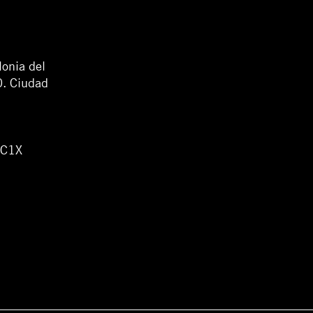
lonia del
0. Ciudad
WC1X