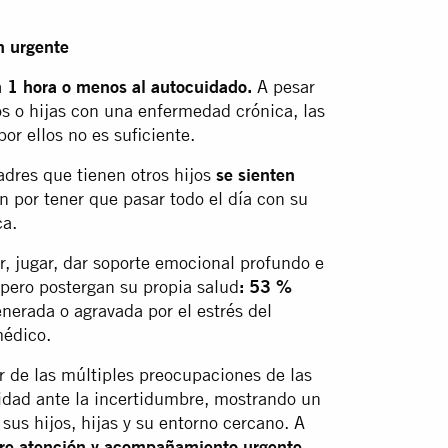
n urgente
 1 hora o menos al autocuidado.
A pesar
os o hijas con una enfermedad crónica, las
r ellos no es suficiente.
adres que tienen otros hijos
se sienten
 por tener que pasar todo el día con su
ca.
r, jugar, dar soporte emocional profundo e
 pero postergan su propia salud
: 53 %
enerada o agravada por el estrés del
médico.
r de las múltiples preocupaciones de las
lidad ante la incertidumbre, mostrando un
us hijos, hijas y su entorno cercano. A
re atención y acompañamiento urgente.