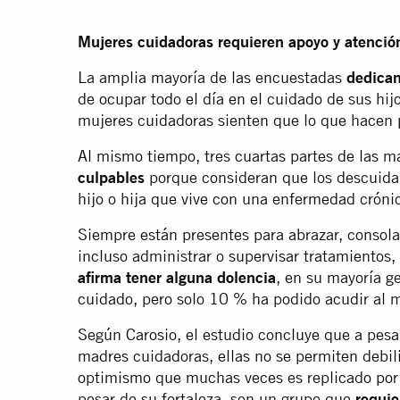
Mujeres cuidadoras requieren apoyo y atenció
La amplia mayoría de las encuestadas
dedican
de ocupar todo el día en el cuidado de sus hij
mujeres cuidadoras sienten que lo que hacen po
Al mismo tiempo, tres cuartas partes de las m
culpables
porque consideran que los descuidan
hijo o hija que vive con una enfermedad cróni
Siempre están presentes para abrazar, consola
incluso administrar o supervisar tratamientos,
afirma tener alguna dolencia
, en su mayoría g
cuidado, pero solo 10 % ha podido acudir al 
Según Carosio, el estudio concluye que a pesa
madres cuidadoras, ellas no se permiten debi
optimismo que muchas veces es replicado por s
pesar de su fortaleza, son un grupo que
requie