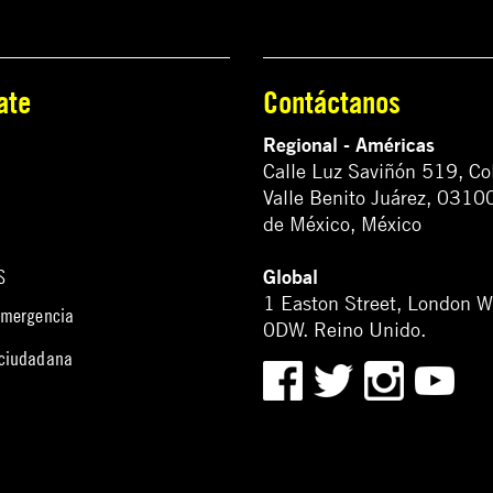
ate
Contáctanos
Regional - Américas
Calle Luz Saviñón 519, Co
Valle Benito Juárez, 0310
de México, México
Global
S
1 Easton Street, London 
emergencia
0DW. Reino Unido.
 ciudadana