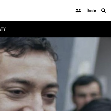
Únete
ATY