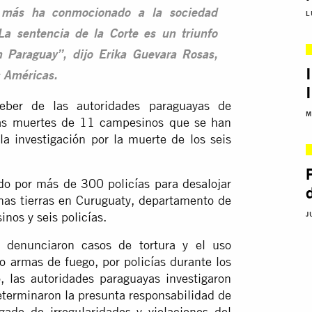
e más ha conmocionado a la sociedad
L
La sentencia de la Corte es un triunfo
 Paraguay”, dijo Erika Guevara Rosas,
s Américas.
ber de las autoridades paraguayas de
M
r las muertes de 11 campesinos que se han
la investigación por la muerte de los seis
do por más de 300 policías para desalojar
as tierras en Curuguaty, departamento de
nos y seis policías.
J
s denunciaron casos de tortura y el uso
do armas de fuego, por policías durante los
 las autoridades paraguayas investigaron
determinaron la presunta responsabilidad de
do de irregularidades y violaciones del