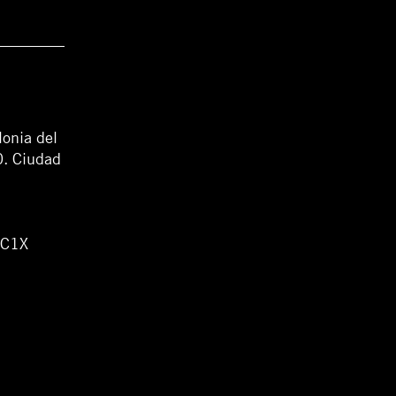
lonia del
0. Ciudad
WC1X