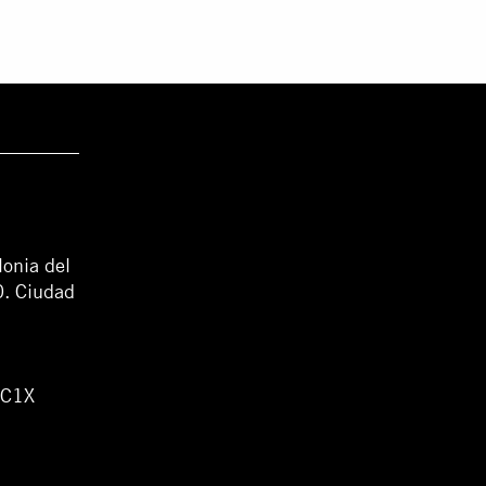
lonia del
0. Ciudad
WC1X