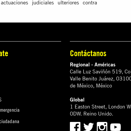
ctuaciones judiciales ulteriores contra
ate
Contáctanos
Regional - Américas
Calle Luz Saviñón 519, Co
Valle Benito Juárez, 0310
de México, México
Global
S
1 Easton Street, London 
emergencia
0DW. Reino Unido.
 ciudadana