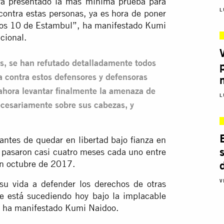
ya presentado la más mínima prueba para
L
ontra estas personas, ya es hora de poner
 a los 10 de Estambul”, ha manifestado Kumi
cional.
les, se han refutado detalladamente todos
ía contra estos defensores y defensoras
ahora levantar finalmente la amenaza de
L
ecesariamente sobre sus cabezas, y
antes de quedar en libertad bajo fianza en
pasaron casi cuatro meses cada uno entre
 en octubre de 2017.
V
u vida a defender los derechos de otras
e está sucediendo hoy bajo la implacable
”, ha manifestado Kumi Naidoo.