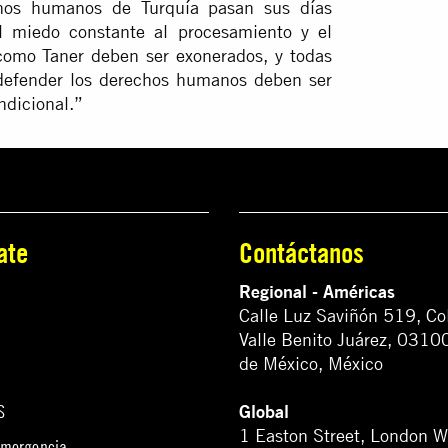
chos humanos de Turquía pasan sus días
l miedo constante al procesamiento y el
como Taner deben ser exonerados, y todas
defender los derechos humanos deben ser
ndicional.”
ate
Contáctanos
Regional - Américas
Calle Luz Saviñón 519, Co
Valle Benito Juárez, 0310
de México, México
Global
S
1 Easton Street, London 
emergencia