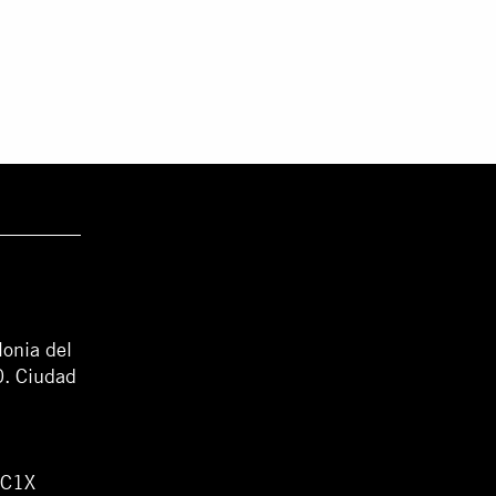
lonia del
0. Ciudad
WC1X