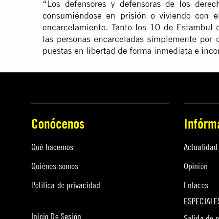
“Los defensores y defensoras de los dere
consumiéndose en prisión o viviendo con e
encarcelamiento. Tanto los 10 de Estambul 
las personas encarceladas simplemente por 
puestas en libertad de forma inmediata e inco
Conócenos
Infórm
Qué hacemos
Actualidad
Quiénes somos
Opinión
Política de privacidad
Enlaces
ESPECIALE
Inicio De Sesión
Salida de 