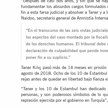
“Después de casi dos años, y sin que se ha
fundamentar los absurdos cargos formulados c
fin a esta farsa judicial y absolver a Taner y
Naidoo, secretario general de Amnistía Interna
“En el transcurso de las seis vistas judicia
los aspectos del caso montado por la fiscal
de los derechos humanos. El tribunal debe 
declaración de culpabilidad que pende inn
poner fin a su suplicio.”
Taner Kılıç pasó más de 14 meses en prisión 
agosto de 2018. Ocho de los 10 de Estambul 
rejas antes de quedar en libertad bajo fianza
“Taner y los 10 de Estambul han dedicado s
personas, y son poderosos símbolos de lo qu
represión ejercida por el gobierno en Turquía