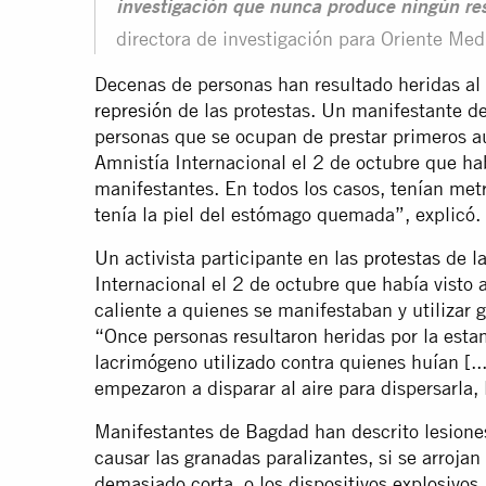
investigación que nunca produce ningún re
directora de investigación para Oriente Med
Decenas de personas han resultado heridas al i
represión
de las protestas. Un manifestante d
personas que se ocupan de prestar primeros aux
Amnistía Internacional el 2 de octubre que h
manifestantes. En todos los casos, tenían met
tenía la piel del estómago quemada”, explicó.
Un activista participante en las
protestas
de la
Internacional el 2 de octubre que había visto 
caliente a quienes se manifestaban y utilizar
“Once personas resultaron heridas por la estam
lacrimógeno utilizado contra quienes huían [..
empezaron a disparar al aire para dispersarla, 
Manifestantes de Bagdad han descrito lesione
causar las granadas paralizantes, si se arrojan
demasiado corta, o los dispositivos explosivos