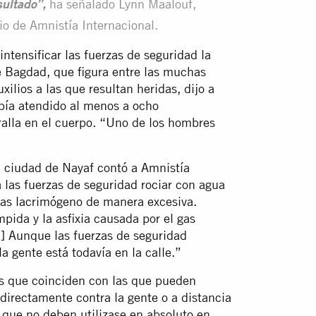
ha señalado Lynn Maalouf,
sultado”,
io de Amnistía Internacional.
ntensificar las fuerzas de seguridad la
e Bagdad, que figura entre las muchas
ilios a las que resultan heridas, dijo a
abía atendido al menos a ocho
ralla en el cuerpo. “Uno de los hombres
 ciudad de Nayaf contó a Amnistía
a las fuerzas de seguridad rociar con agua
 gas lacrimógeno de manera excesiva.
pida y la asfixia causada por el gas
.] Aunque las fuerzas de seguridad
la gente está todavía en la calle.”
s que coinciden con las que pueden
 directamente contra la gente o a distancia
, que no deben utilizase en absoluto en