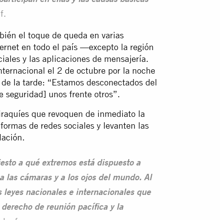
articipan en ellas y las causas básicas
f.
ién el toque de queda en varias
ernet en todo el país —excepto la región
iales y las aplicaciones de mensajería.
nternacional el 2 de octubre por la noche
s de la tarde: “Estamos desconectados del
e seguridad] unos frente otros”.
 iraquíes que revoquen de inmediato la
taformas de redes sociales y levanten las
lación.
esto a qué extremos está dispuesto a
 a las cámaras y a los ojos del mundo. Al
s leyes nacionales e internacionales que
 derecho de reunión pacífica y la