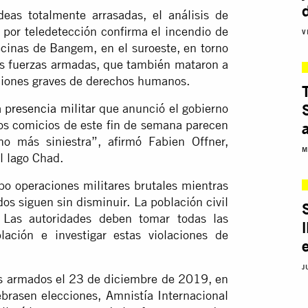
eas totalmente arrasadas, el análisis de
 por teledetección confirma el incendio de
V
cinas de Bangem, en el suroeste, en torno
las fuerzas armadas, que también mataron a
aciones graves de derechos humanos.
 presencia militar
que anunció el gobierno
los comicios de este fin de semana parecen
o más siniestra”, afirmó Fabien Offner,
M
l lago Chad.
bo operaciones militares brutales mientras
os siguen sin disminuir. La población civil
. Las autoridades deben tomar todas las
ación e investigar estas violaciones de
e
J
tas armados el 23 de diciembre de 2019, en
ebrasen elecciones, Amnistía Internacional