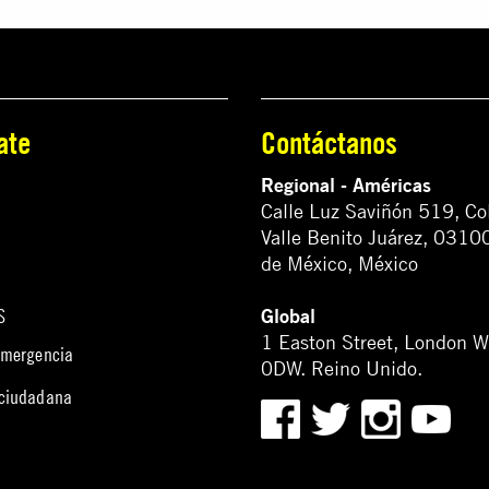
ate
Contáctanos
Regional - Américas
Calle Luz Saviñón 519, Co
Valle Benito Juárez, 0310
de México, México
Global
S
1 Easton Street, London 
emergencia
0DW. Reino Unido.
 ciudadana