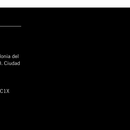
lonia del
0. Ciudad
WC1X