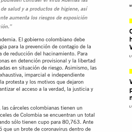
 pudiesen contraer el virus Además las
M
 de salud y a productos de higiene, así
ante aumenta los riesgos de exposición
ción.”
andemia. El
gobierno colombiano
debe
ia para la prevención de contagio de la
ia de reducción del hacinamiento. Para
L
sonas en detención provisional y la libertad
adas en situación de riesgo. Asimismo, las
exhaustiva, imparcial e independiente
 la protesta y los motivos que dejaron
tizar el acceso a la verdad, la justicia y
, las cárceles colombianas tienen un
L
celes de Colombia se encuentran un total
ando sólo tienen cupo para 80,763. Ante
ó que un brote de coronavirus dentro de