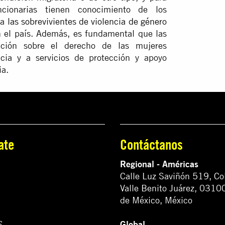
ncionarias tienen conocimiento de los
 a
las sobrevivientes de violencia de género
en el país. Además, es fundamental que las
ación sobre el derecho de las mujeres
icia y a servicios de protección y apoyo
ia.
ate
Contáctanos
Regional - Américas
Calle Luz Saviñón 519, Co
Valle Benito Juárez, 0310
de México, México
Global
S