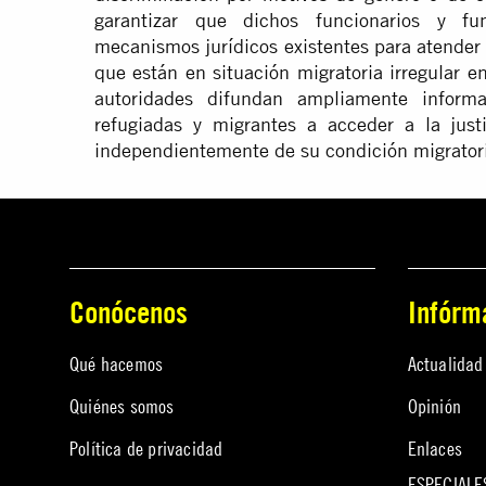
garantizar que dichos funcionarios y fu
mecanismos jurídicos existentes para atender
que están en situación migratoria irregular 
autoridades difundan ampliamente inform
refugiadas y migrantes a acceder a la just
independientemente de su condición migrator
Conócenos
Infórm
Qué hacemos
Actualidad
Quiénes somos
Opinión
Política de privacidad
Enlaces
ESPECIALE