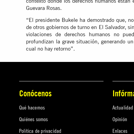
contexto donde los derechos humanos están en
Guevara Rosas.
“El presidente Bukele ha demostrado que, no 
de otros gobiernos de turno en El Salvador, si
violaciones de derechos humanos no puede
profundizan la grave situación, generando un
cual no hay retorno”.
Conócenos
Infórm
Qué hacemos
Actualidad
Quiénes somos
Opinión
Política de privacidad
Enlaces