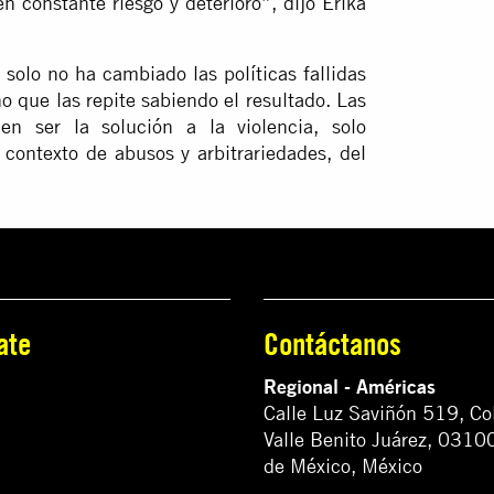
 constante riesgo y deterioro”, dijo Erika
solo no ha cambiado las políticas fallidas
no que las repite sabiendo el resultado. Las
n ser la solución a la violencia, solo
 contexto de abusos y arbitrariedades, del
ate
Contáctanos
Regional - Américas
Calle Luz Saviñón 519, Co
Valle Benito Juárez, 0310
de México, México