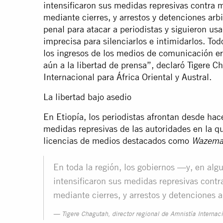
intensificaron sus medidas represivas contra 
mediante cierres, y arrestos y detenciones arbit
penal para atacar a periodistas y siguieron us
imprecisa para silenciarlos e intimidarlos. T
los ingresos de los medios de comunicación er
aún a la libertad de prensa”, declaró Tigere C
Internacional para África Oriental y Austral.
La libertad bajo asedio
En Etiopía, los periodistas afrontan desde h
medidas represivas de las autoridades en la q
licencias de medios destacados como
Wazema
En toda la región, los gobiernos —y, en alg
intensificaron sus medidas represivas cont
mediante cierres, y arrestos y detenciones ar
Tigere Chagutah, director regional de Amnistía Internaci