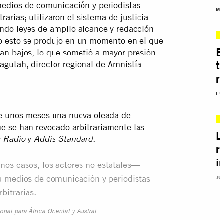
medios de comunicación y periodistas
M
rarias; utilizaron el sistema de justicia
ando leyes de amplio alcance y redacción
odo esto se produjo en un momento en el que
an bajos, lo que sometió a mayor presión
hagutah, director regional de Amnistía
L
ace unos meses una nueva oleada de
ue se han revocado arbitrariamente las
y
.
 Radio
Addis Standard
unos casos, los actores no estatales—
ra medios de comunicación y periodistas
J
bitrarias.
onal para África Oriental y Austral