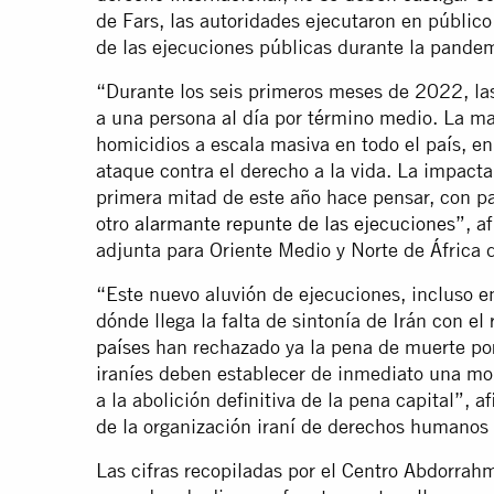
de Fars, las autoridades ejecutaron en públic
de las ejecuciones públicas durante la pandem
“Durante los seis primeros meses de 2022, las
a una persona al día por término medio. La m
homicidios a escala masiva en todo el país, e
ataque contra el derecho a la vida. La impacta
primera mitad de este año hace pensar, con p
otro
alarmante repunte de las ejecuciones
”, a
adjunta para Oriente Medio y Norte de África 
“Este nuevo aluvión de ejecuciones, incluso 
dónde llega la falta de sintonía de Irán con e
países
han rechazado ya la pena de muerte por 
iraníes deben establecer de inmediato una mor
a la abolición definitiva de la pena capital”,
de la organización iraní de derechos human
Las cifras recopiladas por el Centro Abdorra