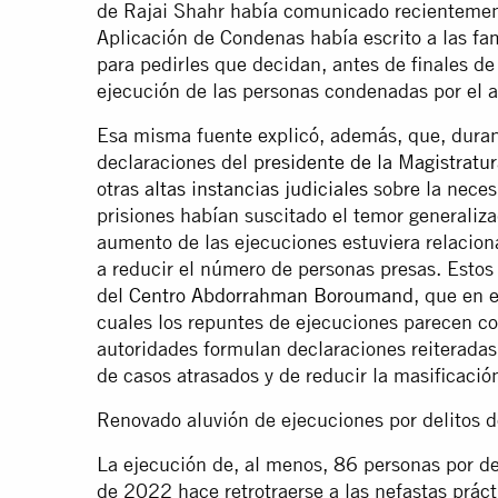
de Rajai Shahr había comunicado recientement
Aplicación de Condenas había escrito a las fa
para pedirles que decidan, antes de finales d
ejecución de las personas condenadas por el a
Esa misma fuente explicó, además, que, durant
declaraciones del
presidente de la Magistratu
otras
altas instancias judiciales
sobre la neces
prisiones habían suscitado el temor generaliza
aumento de las ejecuciones estuviera relaciona
a reducir el número de personas presas. Estos
del
Centro Abdorrahman Boroumand
, que en 
cuales los repuntes de ejecuciones parecen coi
autoridades formulan declaraciones reiterada
de casos atrasados y de reducir la masificació
Renovado aluvión de ejecuciones por delitos d
La ejecución de, al menos, 86 personas por de
de 2022 hace retrotraerse a las nefastas prác