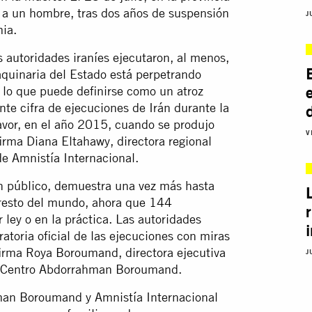
o a un hombre, tras dos años de suspensión
J
ia.
 autoridades iraníes ejecutaron, al menos,
aquinaria del Estado está perpetrando
n lo que puede definirse como un atroz
nte cifra de ejecuciones de Irán durante la
avor, en el año 2015, cuando se produjo
V
firma Diana Eltahawy, directora regional
de Amnistía Internacional.
en público, demuestra una vez más hasta
l resto del mundo, ahora que
144
ley o en la práctica. Las autoridades
atoria oficial de las ejecuciones con miras
 afirma Roya Boroumand, directora ejecutiva
J
os Centro Abdorrahman Boroumand.
hman Boroumand y Amnistía Internacional