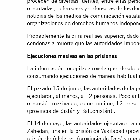
proceden de diversas fuentes, entre ellas pers
ejecutadas, defensores y defensoras de los d
noticias de los medios de comunicación estat
organizaciones de derechos humanos indepen
Probablemente la cifra real sea superior, dad
condenas a muerte que las autoridades impone
Ejecuciones masivas en las prisiones
La información recopilada revela que, desde p
consumando ejecuciones de manera habitual e
El pasado 15 de junio, las autoridades de la p
ejecutaron, al menos, a 12 personas. Poco ante
ejecución masiva de, como mínimo, 12 person
(provincia de Sistán y Baluchistán) .
El 14 de mayo, las autoridades ejecutaron a nu
Zahedan, una en la prisión de Vakilabad (provi
prisión de Adelabad (provincia de Fars) y una 