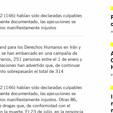
2 (146) habían sido declaradas culpables
mente documentado
, las ejecuciones se
cios manifiestamente injustos
J
nd para los Derechos Humanos en Irán y
íes se han embarcado en una campaña de
 menos, 251 personas entre el 1 de enero y
zaciones han advertido que, de continuar
onto sobrepasarán el total de 314
V
2 (146) habían sido declaradas culpables
mente documentado
, las ejecuciones se
cios manifiestamente injustos. Otras 86,
e drogas que, de conformidad con el
 la muerte. El 23 de julio, en la provincia