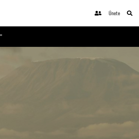
Únete
”