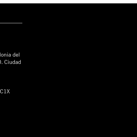
lonia del
0. Ciudad
WC1X