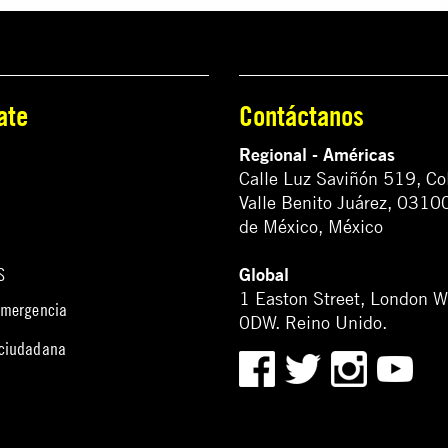
ate
Contáctanos
Regional - Américas
Calle Luz Saviñón 519, Co
Valle Benito Juárez, 0310
de México, México
Global
S
1 Easton Street, London 
emergencia
0DW. Reino Unido.
 ciudadana