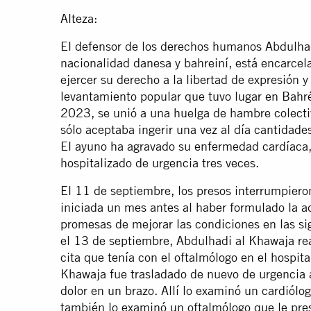
Alteza:
El defensor de los derechos humanos Abdulhad
nacionalidad danesa y bahreiní, está encarce
ejercer su derecho a la libertad de expresión y
levantamiento popular que tuvo lugar en Bahr
2023, se unió a una huelga de hambre colectiv
sólo aceptaba ingerir una vez al día cantida
El ayuno ha agravado su enfermedad cardíaca, 
hospitalizado de urgencia tres veces.
El 11 de septiembre, los presos interrumpier
iniciada un mes antes al haber formulado la a
promesas de mejorar las condiciones en las s
el 13 de septiembre, Abdulhadi al Khawaja rea
cita que tenía con el oftalmólogo en el hospit
Khawaja fue trasladado de nuevo de urgencia al
dolor en un brazo. Allí lo examinó un cardiólo
también lo examinó un oftalmólogo que le pres