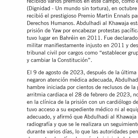
recibido varios premios en este campo, como e
(Dignidad - Un mundo sin tortura), en octub
recibió el prestigioso Premio Martin Ennals p
Derechos Humanos. Abdulhadi al Khawaja est
prisión de Yaw por encabezar protestas pacífi
tuvo lugar en Bahréin en 2011. Fue declarado
militar manifiestamente injusto en 2011 y de
tribunal civil por cargos como “establecer gru
y cambiar la Constitución”.
El 9 de agosto de 2023, después de la última 
negaron atención médica adecuada, Abdulhadi
hambre iniciada por cientos de reclusos de la
arritmia cardiaca el 28 de febrero de 2023, no
en la clínica de la prisión con un cardiólogo d
tuvo acceso a su expediente médico ni al equi
adecuado, y afirmó que Abdulhadi al Khawaja 
radiografía y que se le realizara un seguimien
durante varios días, lo que las autoridades pe