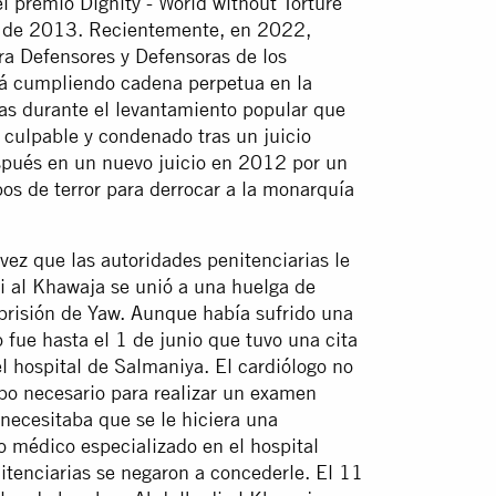
l premio Dignity - World without Torture
re de 2013. Recientemente, en 2022,
ara Defensores y Defensoras de los
á cumpliendo cadena perpetua en la
cas durante el levantamiento popular que
 culpable y condenado tras un juicio
spués en un nuevo juicio en 2012 por un
pos de terror para derrocar a la monarquía
vez que las autoridades penitenciarias le
 al Khawaja se unió a una huelga de
 prisión de Yaw. Aunque había sufrido una
 fue hasta el 1 de junio que tuvo una cita
el hospital de Salmaniya. El cardiólogo no
po necesario para realizar un examen
necesitaba que se le hiciera una
to médico especializado en el hospital
nitenciarias se negaron a concederle. El 11