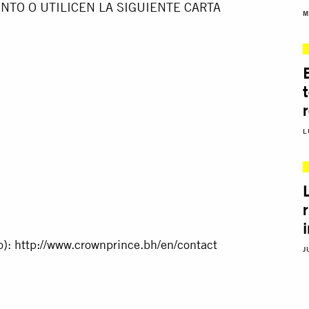
TO O UTILICEN LA SIGUIENTE CARTA
M
L
o):
http://www.crownprince.bh/en/contact
J