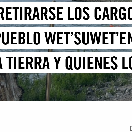
RETIRARSE LOS CARG
UEBLO WET’SUWET’E
A TIERRA Y QUIENES 