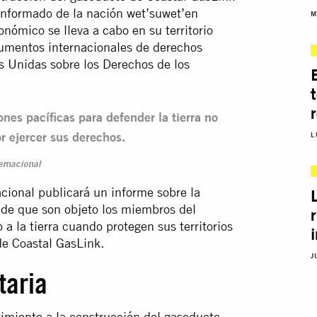
 informado de la nación wet’suwet’en
M
onómico se lleva a cabo en su territorio
trumentos internacionales de derechos
 Unidas sobre los Derechos de los
es pacíficas para defender la tierra no
r ejercer sus derechos.
L
ernacional
cional publicará un informe sobre la
ón de que son objeto los miembros del
 la tierra cuando protegen sus territorios
de Coastal GasLink.
J
taria
imiento a la construcción del gasoducto