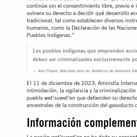
continúe sin el consentimiento libre, previo e
vulnera su derecho a decidir qué desarrollo ec
tradicional, tal como establecen diversos ins
humanos, como la Declaración de las Naciones
Pueblos Indígenas.”
Los pueblos indígenas que emprenden accion
deben ser criminalizados exclusivamente po
Ana Piquer, directora para las Américas de Amnistía Int
El 11 de diciembre de 2023, Amnistía Interna
intimidación, la vigilancia y la criminalizaci
pueblo wet’suwet’en que defienden su derecho a
ancestrales de la construcción del gasoducto 
Información complemen
La nación wet’suwet’en no ha dado su consent