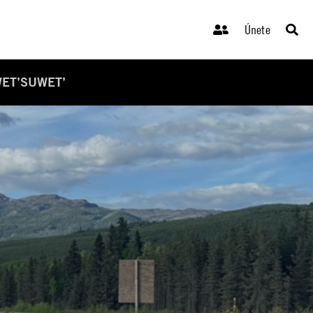
Únete
WET’SUWET’