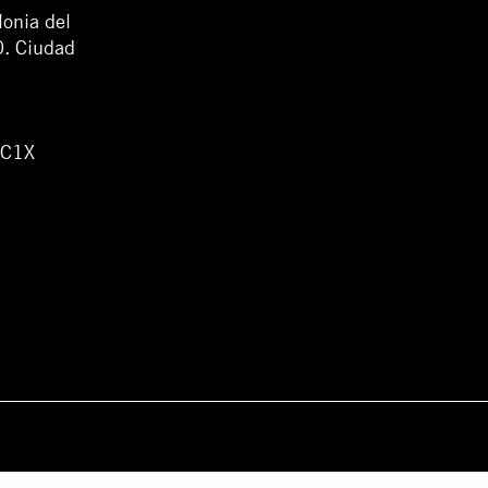
lonia del
0. Ciudad
WC1X