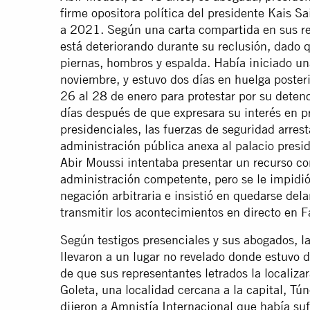
firme opositora política del presidente Kais
a 2021. Según una
carta
compartida en sus re
está deteriorando durante su reclusión, dado q
piernas, hombros y espalda. Había iniciado u
noviembre, y estuvo dos días en huelga poster
26 al 28 de enero para protestar por su deten
días después de que expresara su interés en p
presidenciales, las fuerzas de seguridad arrest
administración pública anexa al palacio presid
Abir Moussi intentaba presentar un recurso con
administración competente, pero se le impidió
negación arbitraria e insistió en quedarse dela
transmitir los acontecimientos en directo en 
Según testigos presenciales y sus abogados, la
llevaron a un lugar no revelado donde estuvo
de que sus representantes letrados la localiza
Goleta, una localidad cercana a la capital, T
dijeron a Amnistía Internacional que había suf