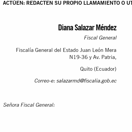
ACTÚEN:
REDACTEN
SU
PROPIO
LLAMAMIENTO
O
U
Diana Salazar Méndez
Fiscal
General
Fiscalía General del Estado Juan León Mera
N19-36 y Av. Patria,
Quito (Ecuador)
Correo-e:
salazarmd@fiscalia.gob.ec
Señora
Fiscal
General: