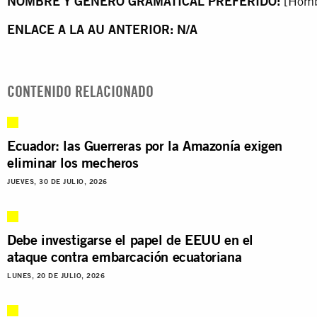
NOMBRE
Y
GÉNERO
GRAMATICAL
PREFERIDO:
[Homb
ENLACE
A
LA
AU
ANTERIOR:
N/A
CONTENIDO RELACIONADO
Ecuador: las Guerreras por la Amazonía exigen
eliminar los mecheros
JUEVES, 30 DE JULIO, 2026
Debe investigarse el papel de EEUU en el
ataque contra embarcación ecuatoriana
LUNES, 20 DE JULIO, 2026