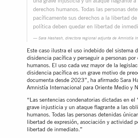
una grave injusticia y un ataque flagrante a
derechos humanos. Todas las personas dete
pacíficamente sus derechos a la libertad de
política deben quedar en libertad de inmedi
Sara Hashash, directora regional adjunta de Amnistía In
Este caso ilustra el uso indebido del sistema d
disidencia pacífica y perseguir a personas por
humanos. El uso cada vez mayor de la legislació
disidencia pacífica es un grave motivo de pre
documenta desde 2023”, ha afirmado Sara Has
Amnistía Internacional para Oriente Medio y N
“Las sentencias condenatorias dictadas en el 
grave injusticia y un ataque flagrante a las o
humanos. Todas las personas detenidas únicam
libertad de expresión, asociación y actividad 
libertad de inmediato.”