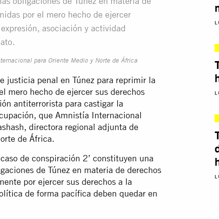
 las obligaciones de Túnez en materia de
nidas por el mero hecho de ejercer
L
 expresión, asociación y actividad
ato.
ternacional para Oriente Medio y Norte de África
e justicia penal en Túnez para reprimir la
 el mero hecho de ejercer sus derechos
L
n antiterrorista para castigar la
ocupación, que Amnistía Internacional
hash, directora regional adjunta de
orte de África.
‘caso de conspiración 2’ constituyen una
bligaciones de Túnez en materia de derechos
L
ente por ejercer sus derechos a la
política de forma pacífica deben quedar en