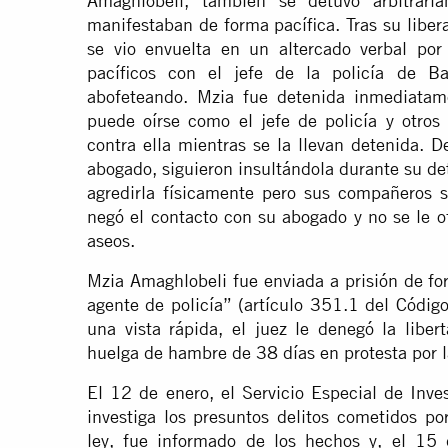
Amaghlobeli, también se detuvo arbitrari
manifestaban de forma pacífica. Tras su libera
se vio envuelta en un altercado verbal por 
pacíficos con el jefe de la policía de B
abofeteando. Mzia fue detenida inmediatam
puede oírse como el jefe de policía y otros
contra ella mientras se la llevan detenida. 
abogado, siguieron insultándola durante su de
agredirla físicamente pero sus compañeros s
negó el contacto con su abogado y no se le of
aseos.
Mzia Amaghlobeli fue enviada a prisión de fo
agente de policía” (artículo 351.1 del Código
una vista rápida, el juez le denegó la liber
huelga de hambre de 38 días en protesta por 
El 12 de enero, el Servicio Especial de Inve
investiga los presuntos delitos cometidos p
ley, fue informado de los hechos y, el 15