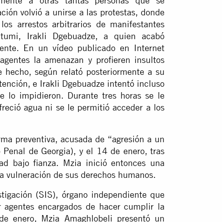
amente a otras tantas personas que se
ción volvió a unirse a las protestas, donde
los arrestos arbitrarios de manifestantes
atumi, Irakli Dgebuadze, a quien acabó
ente. En un vídeo publicado en Internet
 agentes la amenazan y profieren insultos
De hecho, según relató posteriormente a su
tención, e Irakli Dgebuadze intentó incluso
e lo impidieron. Durante tres horas se le
reció agua ni se le permitió acceder a los
rma preventiva, acusada de “agresión a un
 Penal de Georgia), y el 14 de enero, tras
tad bajo fianza. Mzia inició entonces una
la vulneración de sus derechos humanos.
stigación (SIS), órgano independiente que
or agentes encargados de hacer cumplir la
 de enero, Mzia Amaghlobeli presentó un