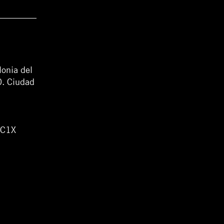
lonia del
0. Ciudad
WC1X