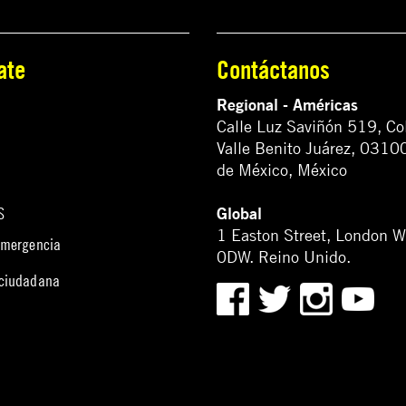
ate
Contáctanos
Regional - Américas
Calle Luz Saviñón 519, Co
Valle Benito Juárez, 0310
de México, México
Global
S
1 Easton Street, London 
emergencia
0DW. Reino Unido.
 ciudadana