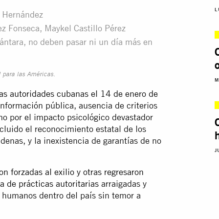
L
to Hernández
ez Fonseca, Maykel Castillo Pérez
ántara, no deben pasar ni un día más en
o
l para las Américas.
M
las autoridades cubanas el 14 de enero de
información pública, ausencia de criterios
omo por el impacto psicológico devastador
cluido el reconocimiento estatal de los
denas, y la inexistencia de garantías de no
J
 forzadas al exilio y otras regresaron
a de prácticas autoritarias
arraigadas y
s humanos dentro del país sin temor a