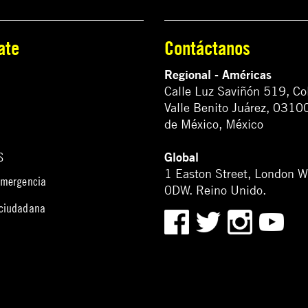
ate
Contáctanos
Regional - Américas
Calle Luz Saviñón 519, Co
Valle Benito Juárez, 0310
de México, México
Global
S
1 Easton Street, London 
emergencia
0DW. Reino Unido.
 ciudadana