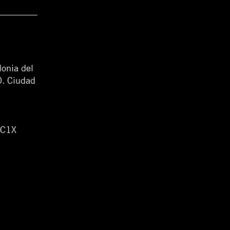
lonia del
0. Ciudad
WC1X