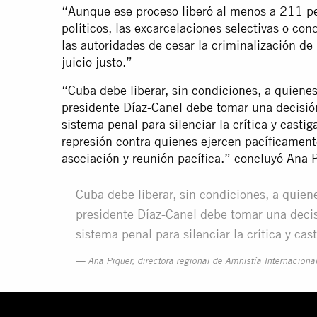
“Aunque ese proceso liberó al menos a 211 p
políticos, las excarcelaciones selectivas o con
las autoridades de cesar la criminalización de 
juicio justo.”
“Cuba debe liberar, sin condiciones, a quienes
presidente Díaz-Canel debe tomar una decisión
sistema penal para silenciar la crítica y castig
represión contra quienes ejercen pacíficamente
asociación y reunión pacífica.” concluyó Ana 
Cuba debe liberar, sin condiciones, a quien
presidente Díaz-Canel debe tomar una decis
sistema penal para silenciar la crítica y cas
Ana Piquer, directora regional de Amnistía Internaciona