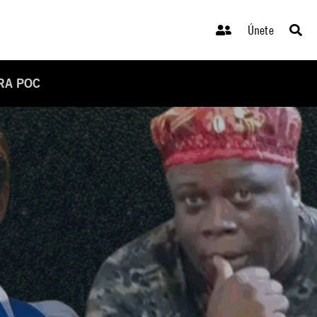
Únete
RA POC