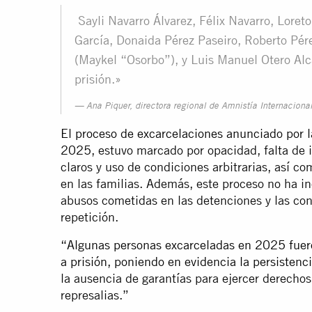
Sayli Navarro Álvarez, Félix Navarro, Lore
García, Donaida Pérez Paseiro, Roberto Pér
(Maykel “Osorbo”), y Luis Manuel Otero Alc
prisión.»
Ana Piquer, directora regional de Amnistía Internaciona
El proceso de excarcelaciones anunciado por 
2025
, estuvo marcado por opacidad, falta de 
claros y uso de condiciones arbitrarias, así c
en las familias. Además, este proceso no ha in
abusos cometidas en las detenciones y las con
repetición.
“Algunas personas excarceladas en 2025 fueron
a prisión, poniendo en evidencia la persistenci
la ausencia de garantías para ejercer derecho
represalias.”