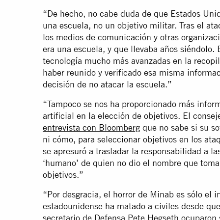
“De hecho, no cabe duda de que Estados Unido
una escuela, no un objetivo militar. Tras el at
los medios de comunicación y otras organizacio
era una escuela, y que llevaba años siéndolo.
tecnología mucho más avanzadas en la recopil
haber reunido y verificado esa misma informaci
decisión de no atacar la escuela.”
“Tampoco se nos ha proporcionado más informa
artificial en la elección de objetivos. El cons
entrevista con Bloomberg
que no sabe si su soft
ni cómo, para seleccionar objetivos en los ata
se apresuró a trasladar la responsabilidad a l
‘humano’ de quien no dio el nombre que tomaba
objetivos.”
“Por desgracia, el horror de Minab es sólo el i
estadounidense ha matado a civiles desde que
secretario de Defensa Pete Hegseth ocuparon 