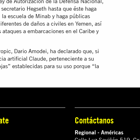
ey de Autorización de la Defensa Nacional,
el secretario Hegseth hasta que éste haga
a la escuela de Minab y haga públicas
iferentes de daños a civiles en Yemen, así
s ataques a embarcaciones en el Caribe y
ropic, Dario Amodei, ha declarado que, si
cia artificial Claude, perteneciente a su
ojas” establecidas para su uso porque “la
.
ate
Contáctanos
Regional - Américas
Calle Luz Saviñón 519, Co