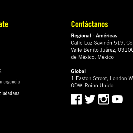
ate
Contáctanos
Regional - Américas
Calle Luz Saviñón 519, Co
Valle Benito Juárez, 0310
de México, México
Global
S
1 Easton Street, London 
emergencia
0DW. Reino Unido.
 ciudadana