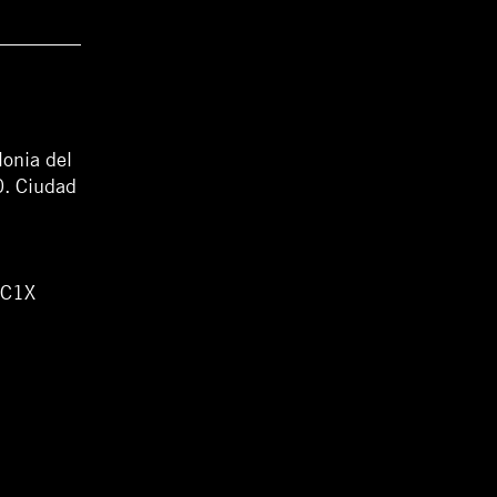
lonia del
0. Ciudad
WC1X