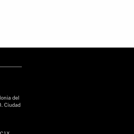
lonia del
0. Ciudad
WC1X