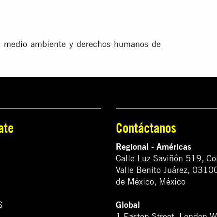
bre medio ambiente y derechos humanos de
ate
Contáctanos
Regional - Américas
Calle Luz Saviñón 519, Co
Valle Benito Juárez, 0310
de México, México
Global
S
1 Easton Street, London 