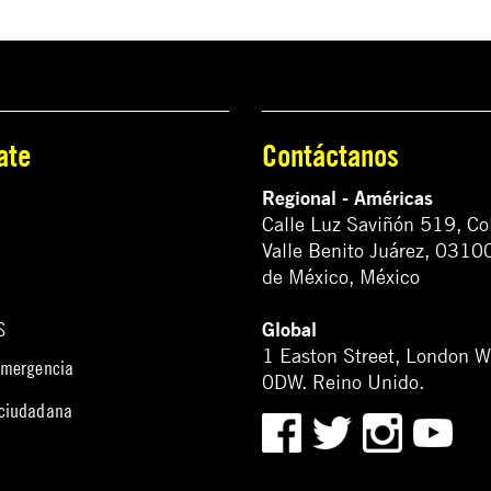
ate
Contáctanos
Regional - Américas
Calle Luz Saviñón 519, Co
Valle Benito Juárez, 0310
de México, México
Global
S
1 Easton Street, London 
emergencia
0DW. Reino Unido.
 ciudadana