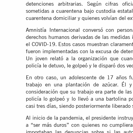
detenciones arbitrarias. Según cifras of
sometidas a cuarentena bajo custodia estatal
cuarentena domiciliar y quienes volvían del ex
Amnistía Internacional
conversó con persona
derechos humanos derivadas de las medidas i
el COVID-19. Estos casos muestran claramen
fueron implementadas con la excusa de deten
Un joven relató a la organización que cuan
policía le detuvo, le golpeó y le disparó dos ve
En otro caso, un adolescente de 17 años fu
trabajo en una plantación de azúcar. Él y
consideración que su trabajo era parte de la
policía lo golpeó y lo llevó a una bartolina 
casi tres días, siendo posteriormente liberado 
Al inicio de la pandemia, el presidente instr
a
“ser más duros”
con quienes no cumplieran
importaban las denuncias sobre si las aut