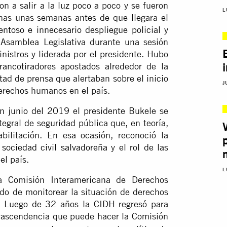
n a salir a la luz poco a poco y se fueron
L
nas unas semanas antes de que llegara el
entoso e innecesario despliegue policial y
 Asamblea Legislativa durante una sesión
nistros y liderada por el presidente. Hubo
ancotiradores apostados alrededor de la
rtad de prensa que alertaban sobre el inicio
J
derechos humanos en el país.
en
junio del 2019
el presidente Bukele se
egral de seguridad pública que, en teoría,
bilitación. En esa ocasión, reconoció la
 sociedad civil salvadoreña
y el rol de las
l país.
L
a Comisión Interamericana de Derechos
o de monitorear la situación de derechos
ís. Luego de 32 años la CIDH regresó para
trascendencia que puede hacer la Comisión