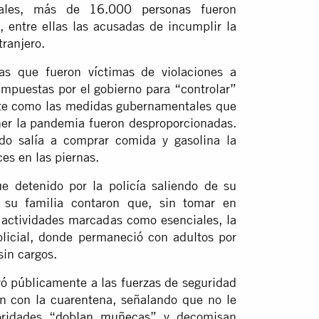
iciales, más de
16.000 personas
fueron
, entre ellas las acusadas de incumplir la
tranjero.
s que fueron víctimas de violaciones a
mpuestas por el gobierno para “controlar”
te como las medidas gubernamentales que
er la pandemia fueron desproporcionadas.
do salía a comprar comida y gasolina la
ces en las piernas.
e detenido por la policía saliendo de su
 su familia contaron que, sin tomar en
s actividades marcadas como esenciales, la
policial, donde permaneció con adultos por
sin cargos.
uyó públicamente a las fuerzas de seguridad
 con la cuarentena, señalando que no le
oridades “
doblan muñecas
” y decomisan