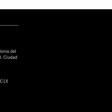
lonia del
0. Ciudad
WC1X