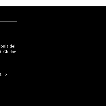
lonia del
0. Ciudad
WC1X