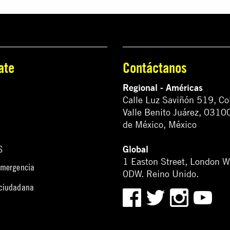
ate
Contáctanos
Regional - Américas
Calle Luz Saviñón 519, Co
Valle Benito Juárez, 0310
de México, México
Global
S
1 Easton Street, London 
emergencia
0DW. Reino Unido.
 ciudadana