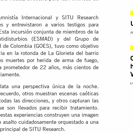
mnistía Internacional y SITU Research
 y entrevistaron a varios testigos para
. Esta incursión conjunta de miembros de la
J
ntidisturbios (ESMAD) y del Grupo de
al de Colombia (GOES), tuvo como objetivo
a en la rotonda de La Glorieta del barrio
res muertes por herida de arma de fuego,
ta prometedor de 22 años, más cientos de
ariamente.
L
elata una perspectiva única de la noche.
cuerdo, otros muestran escenas caóticas
das las direcciones, y otros capturan las
e son llevados para recibir tratamiento.
 estas experiencias construyen una imagen
un asalto cuidadosamente orquestado a una
r principal de SITU Research.