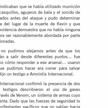
indicaban que se había utilizado munición
casquillos, agujeros de bala y el sonido de
omados antes del ataque y pudo determinar
ca del lugar de la muerte de Kevin y que
 evidencia demuestra que no había ninguna
ra ser razonablemente abordada por parte
ionadas.
 no pudimos alejarnos antes de que los
án a salir desde diferentes puntos… fue
os cómo responder a ese arsenal… usaron
que pudimos hacer era correr para salvar
ijo un testigo a Amnistía Internacional.
 Internacional confirmó la presencia de dos
 testigos describieron el uso de gases
 través de Venom, un sistema de armas cuyo
lenta. Dado que las fuerzas de seguridad lo
anifestantes pacíficos que no sabían hacia