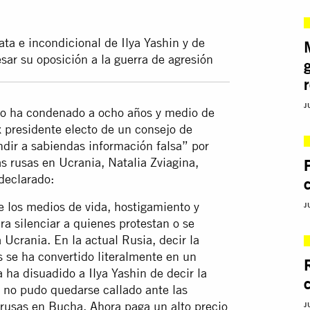
ata e incondicional de Ilya Yashin y de
sar su oposición a la guerra de agresión
J
uso ha condenado a ocho años y medio de
ex presidente electo de un consejo de
dir a sabiendas información falsa” por
s rusas en Ucrania, Natalia Zviagina,
declarado:
e los medios de vida, hostigamiento y
J
ra silenciar a quienes protestan o se
 Ucrania. En la actual Rusia, decir la
 se ha convertido literalmente en un
 ha disuadido a Ilya Yashin de decir la
 no pudo quedarse callado ante las
 rusas en Bucha. Ahora paga un alto precio
J