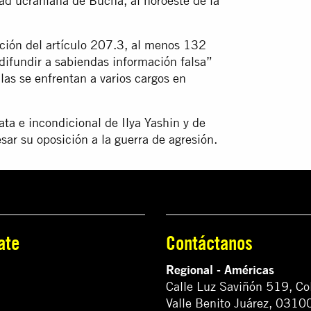
dad ucraniana de Bucha, al noroeste de la
cción del artículo 207.3, al menos 132
ifundir a sabiendas información falsa”
las se enfrentan a varios cargos en
ata e incondicional de Ilya Yashin y de
sar su oposición a la guerra de agresión.
ate
Contáctanos
Regional - Américas
Calle Luz Saviñón 519, Co
Valle Benito Juárez, 0310