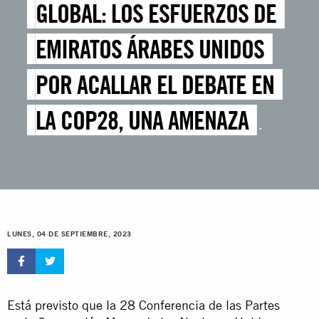
GLOBAL: LOS ESFUERZOS DE
EMIRATOS ÁRABES UNIDOS
POR ACALLAR EL DEBATE EN
LA COP28, UNA AMENAZA
PARA LA TOMA DE MEDIDAS
SIGNIFICATIVAS CON LAS QUE
ABORDAR LA CRISIS
LUNES, 04 DE SEPTIEMBRE, 2023
CLIMÁTICA Y PROTEGER LOS
DERECHOS HUMANOS
Está previsto que la 28 Conferencia de las Partes