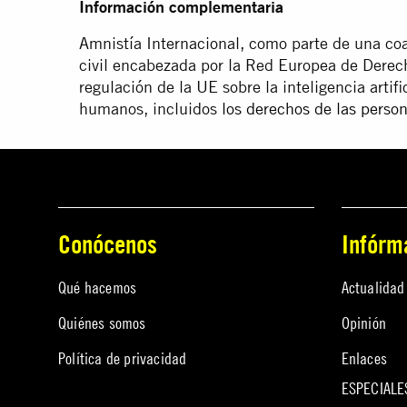
Información complementaria
Amnistía Internacional, como parte de una coa
civil encabezada por la Red Europea de Derec
regulación de la UE sobre la inteligencia artif
humanos, incluidos
los derechos de las perso
Conócenos
Infórm
Qué hacemos
Actualidad
Quiénes somos
Opinión
Política de privacidad
Enlaces
ESPECIALE