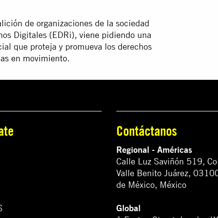
lición de organizaciones de la sociedad
hos Digitales (EDRi),
viene pidiendo
una
icial que proteja y promueva los derechos
nas en movimiento
.
ate
Contáctanos
Regional - Américas
Calle Luz Saviñón 519, Co
Valle Benito Juárez, 0310
de México, México
Global
S