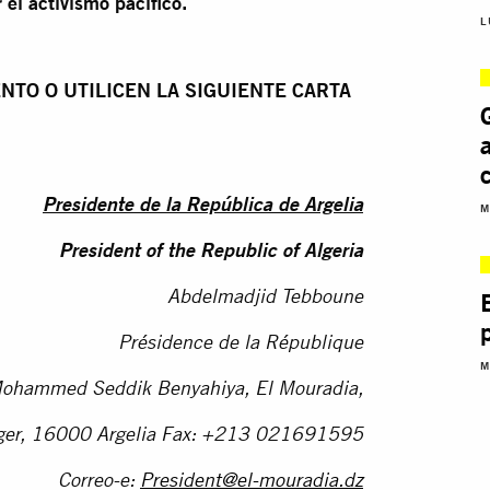
 el activismo pacífico.
L
NTO O UTILICEN LA SIGUIENTE CARTA
Presidente de la República de Argelia
M
President of the Republic of Algeria
Abdelmadjid Tebboune
Présidence de la République
M
Mohammed Seddik Benyahiya, El Mouradia,
ger, 16000 Argelia Fax: +213 021691595
Correo-e:
President@el-mouradia.dz