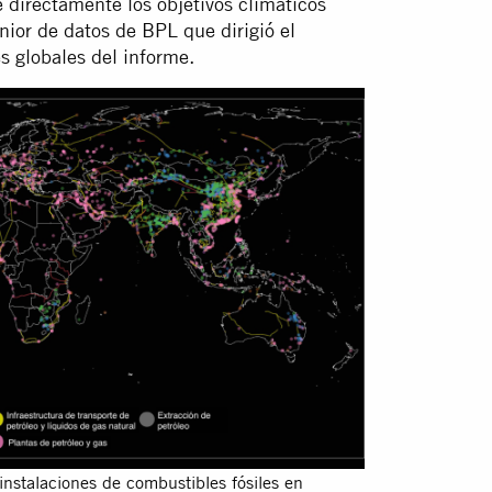
e directamente los objetivos climáticos
énior de datos de BPL que dirigió el
s globales del informe.
stalaciones de combustibles fósiles en