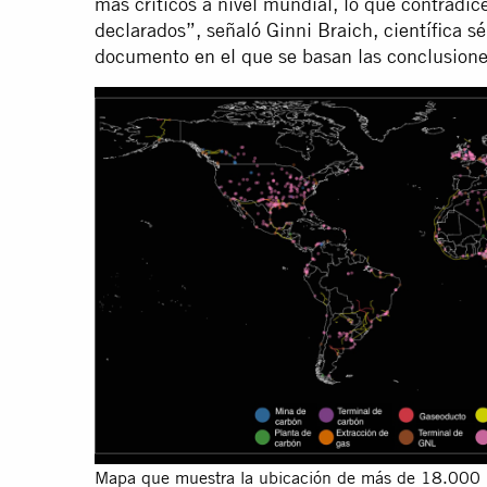
más críticos a nivel mundial, lo que contradic
declarados”, señaló Ginni Braich, científica s
documento en el que se basan las conclusione
Mapa que muestra la ubicación de más de 18.000 in