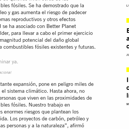
ibles fósiles. Se ha demostrado que la
L
óleo y gas aumenta el riesgo de padecer
emas reproductivos y otros
efectos
al se ha asociado con
Better Planet
der, para llevar a cabo el primer ejercicio
 magnitud potencial del daño global
 combustibles fósiles existentes y futuras.
J
minar ya.
acional
stante expansión, pone en peligro miles de
e el sistema climático. Hasta ahora, no
ersonas que viven en las proximidades de
bles fósiles. Nuestro trabajo en
M
os enormes riesgos que plantean los
vida. Los proyectos de carbón, petróleo y
las personas y a la naturaleza”, afirmó