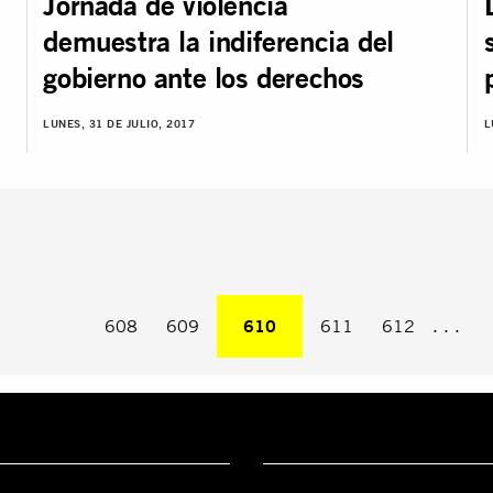
Jornada de violencia
demuestra la indiferencia del
gobierno ante los derechos
LUNES, 31 DE JULIO, 2017
L
608
609
Estás en la página
610
611
612
. . .