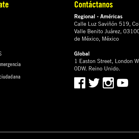
ate
Contáctanos
Regional - Américas
Calle Luz Saviñón 519, Co
Valle Benito Juárez, 0310
de México, México
Global
S
1 Easton Street, London 
emergencia
0DW. Reino Unido.
 ciudadana