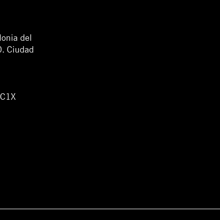
lonia del
0. Ciudad
WC1X