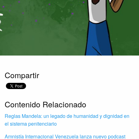
Compartir
Contenido Relacionado
Reglas Mandela: un legado de humanidad y dignidad en
el sistema penitenciario
Amnistía Internacional Venezuela lanza nuevo podcast