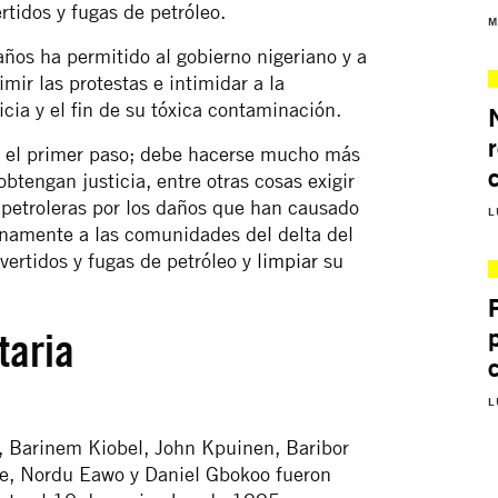
rtidos y fugas de petróleo.
M
años ha permitido al gobierno nigeriano y a
imir las protestas e intimidar a la
icia y el fin de su tóxica contaminación.
es el primer paso; debe hacerse mucho más
btengan justicia, entre otras cosas exigir
 petroleras por los daños que han causado
L
namente a las comunidades del delta del
vertidos y fugas de petróleo y
limpiar
su
P
taria
L
), Barinem Kiobel, John Kpuinen, Baribor
ee, Nordu Eawo y Daniel Gbokoo fueron