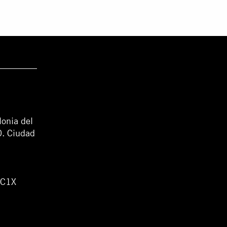
lonia del
0. Ciudad
WC1X