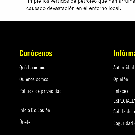
limpie los vertidos de petróleo que han arruin
causado devastación en el entorno local.
Conócenos
Infórm
Qué hacemos
Actualidad
Quiénes somos
Opinión
Política de privacidad
Enlaces
ESPECIALE
Inicio De Sesión
Salida de 
Únete
Seguridad