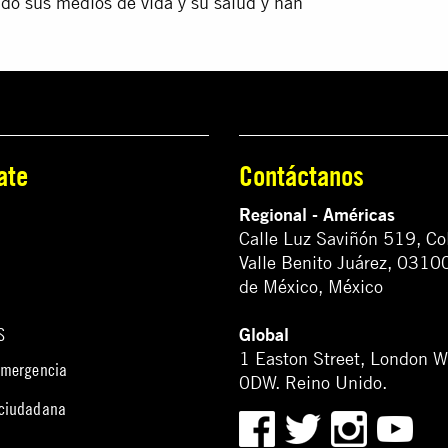
ado sus medios de vida y su salud y han
ate
Contáctanos
Regional - Américas
Calle Luz Saviñón 519, Co
Valle Benito Juárez, 0310
de México, México
Global
S
1 Easton Street, London 
emergencia
0DW. Reino Unido.
 ciudadana