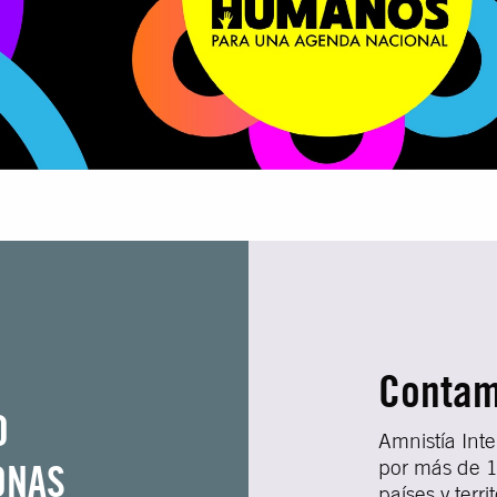
Contam
O
Amnistía Int
ONAS
por más de 1
países y terr