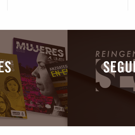
confiaron
Z
ES
SEGU