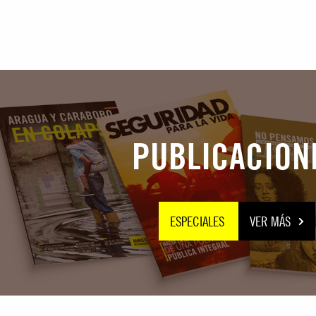
periodistas son civiles y deben ser protegidos
en consecuencia
PUBLICACION
ESPECIALES
VER MÁS