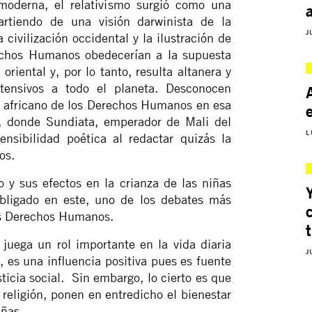
oderna, el relativismo surgió como una
artiendo de una visión darwinista de la
J
civilización occidental y la ilustración de
echos Humanos obedecerían a la supuesta
oriental y, por lo tanto, resulta altanera y
tensivos a todo el planeta. Desconocen
n africano de los Derechos Humanos en esa
, donde Sundiata, emperador de Mali del
L
sensibilidad poética al redactar quizás la
os.
 y sus efectos en la crianza de las niñas
obligado en este, uno de los debates más
os Derechos Humanos.
 juega un rol importante en la vida diaria
J
, es una influencia positiva pues es fuente
sticia social. Sin embargo, lo cierto es que
a religión, ponen en entredicho el bienestar
iñas.