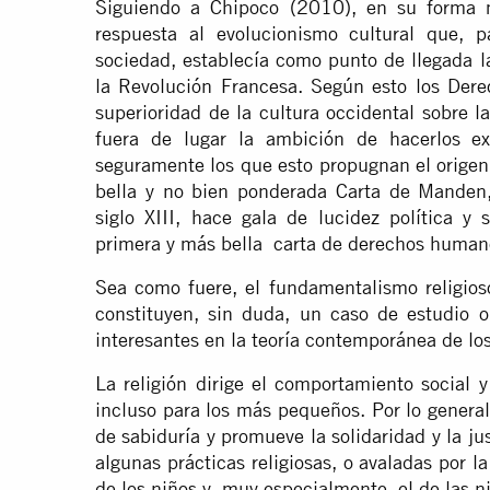
Siguiendo a Chipoco (2010), en su forma m
respuesta al evolucionismo cultural que, p
sociedad, establecía como punto de llegada la 
la Revolución Francesa. Según esto los Der
superioridad de la cultura occidental sobre la 
fuera de lugar la ambición de hacerlos ex
seguramente los que esto propugnan el orige
bella y no bien ponderada Carta de Manden
siglo XIII, hace gala de lucidez política y 
primera y más bella carta de derechos human
Sea como fuere, el fundamentalismo religioso
constituyen, sin duda, un caso de estudio 
interesantes en la teoría contemporánea de l
La religión dirige el comportamiento social y
incluso para los más pequeños. Por lo general
de sabiduría y promueve la solidaridad y la ju
algunas prácticas religiosas, o avaladas por l
de los niños y, muy especialmente, el de las n