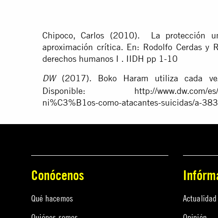
Chipoco, Carlos (2010). La protección u
aproximación crítica. En: Rodolfo Cerdas y 
derechos humanos I . IIDH pp 1-10
(2017). Boko Haram utiliza cada vez
DW
Disponible: http://www.dw.com/es/bok
ni%C3%B1os-como-atacantes-suicidas/a-38
Conócenos
Infórm
Qué hacemos
Actualidad
Quiénes somos
Opinión