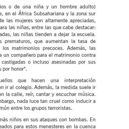
iños o de una niña y un hombre adulto)
e, en el África Subsahariana y la zona sur
 de las mujeres son altamente apreciadas,
ra las niñas, entre las que cabe destacar:
das, las niñas tienden a dejar la escuela.
 prematuros, que aumentan la tasa de
 los matrimonios precoces. Además, las
 a un compañero para el matrimonio contra
castigadas o incluso asesinadas por sus
 por honor".
ellos que hacen una interpretación
n ir al colegio. Además, la medida suele ir
 la calle, reír, cantar y escuchar música.
bargo, nada luce tan cruel como inducir a
mún entre los grupos terroristas.
más niños en sus ataques con bombas. En
leados para estos menesteres en la cuenca