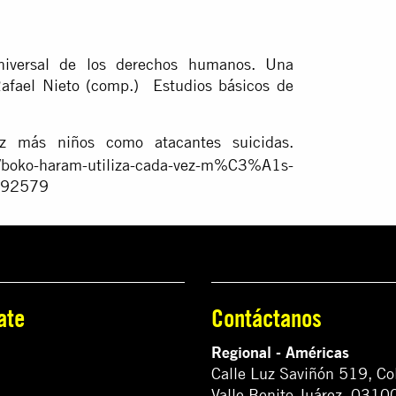
niversal de los derechos humanos. Una
Rafael Nieto (comp.) Estudios básicos de
 más niños como atacantes suicidas.
o-haram-utiliza-cada-vez-m%C3%A1s-
392579
ate
Contáctanos
Regional - Américas
Calle Luz Saviñón 519, Co
Valle Benito Juárez, 0310